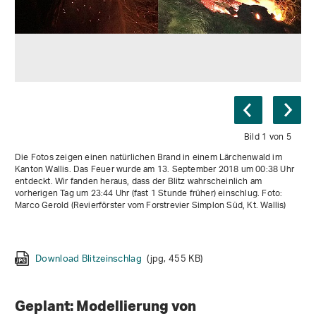
Bild 1 von 5
Die Fotos zeigen einen natürlichen Brand in einem Lärchenwald im
Kanton Wallis. Das Feuer wurde am 13. September 2018 um 00:38 Uhr
entdeckt. Wir fanden heraus, dass der Blitz wahrscheinlich am
vorherigen Tag um 23:44 Uhr (fast 1 Stunde früher) einschlug. Foto:
Marco Gerold (Revierförster vom Forstrevier Simplon Süd, Kt. Wallis)
Download Image2
Download Image3
Download Image4
Download Image5
(tiff, 365 KB)
(tiff, 372 KB)
(tiff, 402 KB)
(tiff, 295 KB)
Download Blitzeinschlag
(jpg, 455 KB)
Geplant: Modellierung von