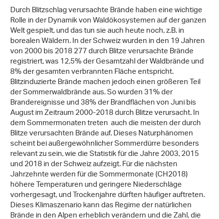
Durch Blitzschlag verursachte Brände haben eine wichtige
Rolle in der Dynamik von Waldökosystemen auf der ganzen
Welt gespielt, und das tun sie auch heute noch, z.B. in
borealen Wäldern. In der Schweiz wurden in den 19 Jahren
von 2000 bis 2018 277 durch Blitze verursachte Brände
registriert, was 12,5% der Gesamtzahl der Waldbrände und
8% der gesamten verbrannten Fläche entspricht.
Blitzinduzierte Brände machen jedoch einen größeren Teil
der Sommerwaldbrände aus. So wurden 31% der
Brandereignisse und 38% der Brandflächen von Juni bis
August im Zeitraum 2000-2018 durch Blitze verursacht. In
dem Sommermonaten treten auch die meisten der durch
Blitze verursachten Brände auf. Dieses Naturphänomen
scheint bei außergewöhnlicher Sommerdürre besonders
relevant zu sein, wie die Statistik für die Jahre 2003, 2015
und 2018 in der Schweiz aufzeigt. Für die nächsten
Jahrzehnte werden für die Sommermonate (CH2018)
höhere Temperaturen und geringere Niederschläge
vorhergesagt, und Trockenjahre dürften häufiger auftreten.
Dieses Klimaszenario kann das Regime der natürlichen
Brände in den Alpen erheblich verändern und die Zahl, die