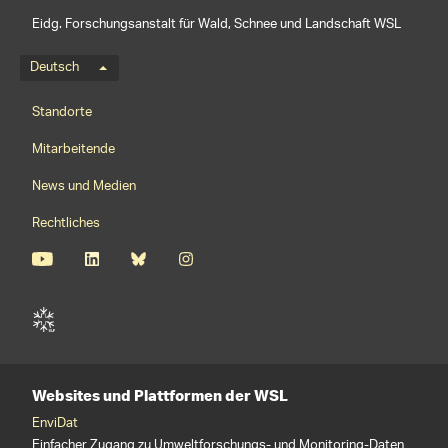
Eidg. Forschungsanstalt für Wald, Schnee und Landschaft WSL
Sprachmenü
Deutsch
Footernavigation
Standorte
Mitarbeitende
News und Medien
Rechtliches
Websites und Plattformen der WSL
EnviDat
Einfacher Zugang zu Umweltforschungs- und Monitoring-Daten