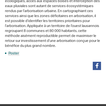
écologiques, accès aux espaces boisés et interception des
eaux pluviales sont autant de services écosystémiques
rendus par l’arborisation urbaine. En cartographiant ces
services ainsi que les zones déficitaires en arborisation, il
est possible d’identifier les territoires prioritaires pour
l’arborisation. Appliquée à un territoire de l’ouest lausannois
regroupant 8 communes et 80 000 habitants, cette
méthode aisément reproductible permet de maximiser le
retour sur investissement d’une arborisation conçue pour le
bénéfice du plus grand nombre.
Poster
teilen