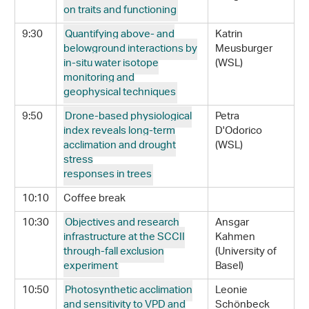
on traits and functioning
9:30
Quantifying above- and
Katrin
belowground interactions by
Meusburger
in-situ water isotope
(WSL)
monitoring and
geophysical techniques
9:50
Drone-based physiological
Petra
index reveals long-term
D'Odorico
acclimation and drought
(WSL)
stress
responses in trees
10:10
Coffee break
10:30
Objectives and research
Ansgar
infrastructure at the SCCII
Kahmen
through-fall exclusion
(University of
experiment
Basel)
10:50
Photosynthetic acclimation
Leonie
and sensitivity to VPD and
Schönbeck