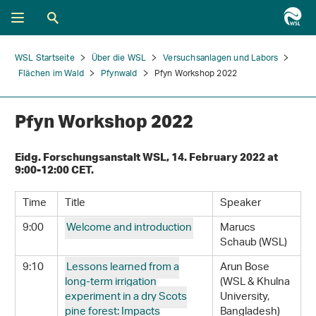
WSL Startseite
Über die WSL
Versuchsanlagen und Labors
Flächen im Wald
Pfynwald
Pfyn Workshop 2022
Pfyn Workshop 2022
Eidg. Forschungsanstalt WSL, 14. February 2022 at
9:00-12:00 CET.
Time
Title
Speaker
9:00
Welcome and introduction
Marucs
Schaub (WSL)
9:10
Lessons learned from a
Arun Bose
long-term irrigation
(WSL & Khulna
experiment in a dry Scots
University,
pine forest: Impacts
Bangladesh)