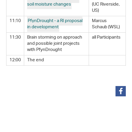
soil moisture changes
(UC Riverside,
US)
11:10
PfynDrought - a RI proposal
Marcus
in development
Schaub (WSL)
11:30
Brain storming on approach
all Participants
and possible joint projects
with PfynDrought
12:00
The end
teilen