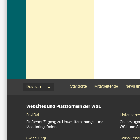
Sprachmenü
Footernavigation
Standorte
Mitarbeitende
News un
Deutsch
Websites und Plattformen der WSL
EnviDat
Historische
Einfacher Zugang zu Umweltforschungs- und
Onlinezuga
Monitoring-Daten
WSL und S
SwissFungi
SwissLiche