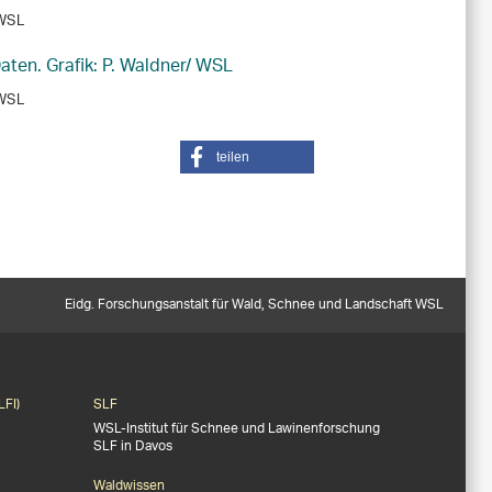
 WSL
 WSL
teilen
Eidg. Forschungsanstalt für Wald, Schnee und Landschaft WSL
LFI)
SLF
WSL-Institut für Schnee und Lawinenforschung
SLF in Davos
Waldwissen