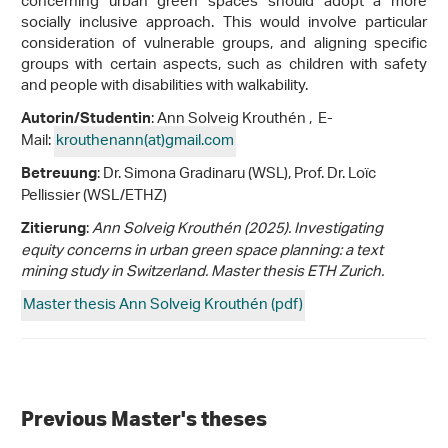
concerning urban green spaces should adopt a more
socially inclusive approach. This would involve particular
consideration of vulnerable groups, and aligning specific
groups with certain aspects, such as children with safety
and people with disabilities with walkability.
: Ann Solveig Krouthén , E-
Autorin/Studentin
Mail:
krouthenann(at)gmail
.
com
: Dr. Simona Gradinaru (WSL), Prof. Dr. Loïc
Betreuung
Pellissier (WSL/ETHZ)
:
Ann Solveig Krouthén (2025). Investigating
Zitierung
equity concerns in urban green space planning: a text
mining study in Switzerland. Master thesis ETH Zurich.
Master thesis Ann Solveig Krouthén (pdf)
Previous Master's theses