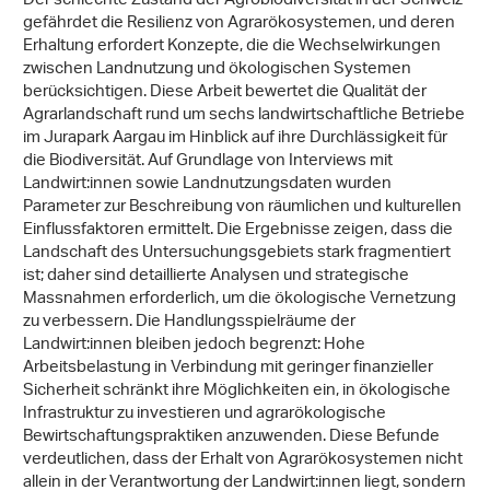
Der schlechte Zustand der Agrobiodiversität in der Schweiz
gefährdet die Resilienz von Agrarökosystemen, und deren
Erhaltung erfordert Konzepte, die die Wechselwirkungen
zwischen Landnutzung und ökologischen Systemen
berücksichtigen. Diese Arbeit bewertet die Qualität der
Agrarlandschaft rund um sechs landwirtschaftliche Betriebe
im Jurapark Aargau im Hinblick auf ihre Durchlässigkeit für
die Biodiversität. Auf Grundlage von Interviews mit
Landwirt:innen sowie Landnutzungsdaten wurden
Parameter zur Beschreibung von räumlichen und kulturellen
Einflussfaktoren ermittelt. Die Ergebnisse zeigen, dass die
Landschaft des Untersuchungsgebiets stark fragmentiert
ist; daher sind detaillierte Analysen und strategische
Massnahmen erforderlich, um die ökologische Vernetzung
zu verbessern. Die Handlungsspielräume der
Landwirt:innen bleiben jedoch begrenzt: Hohe
Arbeitsbelastung in Verbindung mit geringer finanzieller
Sicherheit schränkt ihre Möglichkeiten ein, in ökologische
Infrastruktur zu investieren und agrarökologische
Bewirtschaftungspraktiken anzuwenden. Diese Befunde
verdeutlichen, dass der Erhalt von Agrarökosystemen nicht
allein in der Verantwortung der Landwirt:innen liegt, sondern