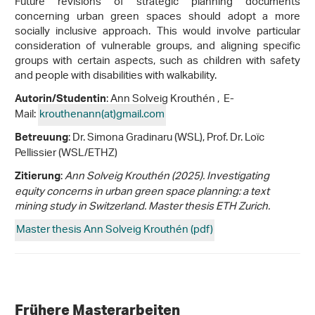
Future revisions of strategic planning documents
concerning urban green spaces should adopt a more
socially inclusive approach. This would involve particular
consideration of vulnerable groups, and aligning specific
groups with certain aspects, such as children with safety
and people with disabilities with walkability.
: Ann Solveig Krouthén , E-
Autorin/Studentin
Mail:
krouthenann(at)gmail
.
com
: Dr. Simona Gradinaru (WSL), Prof. Dr. Loïc
Betreuung
Pellissier (WSL/ETHZ)
:
Ann Solveig Krouthén (2025). Investigating
Zitierung
equity concerns in urban green space planning: a text
mining study in Switzerland. Master thesis ETH Zurich.
Master thesis Ann Solveig Krouthén (pdf)
Frühere Masterarbeiten