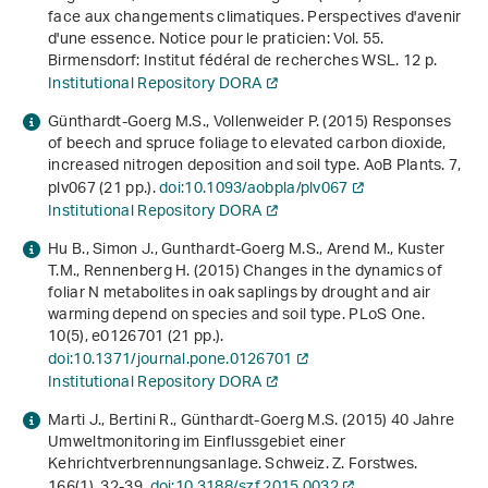
face aux changements climatiques. Perspectives d'avenir
d'une essence
. Notice pour le praticien: Vol. 55.
Birmensdorf: Institut fédéral de recherches WSL. 12 p.
Institutional Repository DORA
Günthardt-Goerg M.S., Vollenweider P. (2015) Responses
of beech and spruce foliage to elevated carbon dioxide,
increased nitrogen deposition and soil type. AoB Plants.
7
,
plv067 (21 pp.).
doi:10.1093/aobpla/plv067
Institutional Repository DORA
Hu B., Simon J., Gunthardt-Goerg M.S., Arend M., Kuster
T.M., Rennenberg H. (2015) Changes in the dynamics of
foliar N metabolites in oak saplings by drought and air
warming depend on species and soil type. PLoS One.
10
(5), e0126701 (21 pp.).
doi:10.1371/journal.pone.0126701
Institutional Repository DORA
Marti J., Bertini R., Günthardt-Goerg M.S. (2015) 40 Jahre
Umweltmonitoring im Einflussgebiet einer
Kehrichtverbrennungsanlage. Schweiz. Z. Forstwes.
166
(1), 32-39.
doi:10.3188/szf.2015.0032