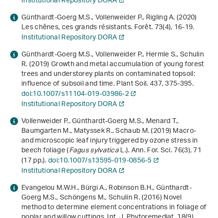
Institutional Repository DORA
Günthardt-Goerg M.S., Vollenweider P., Rigling A. (2020)
Les chênes, ces grands résistants. Forêt.
73
(4), 16-19.
Institutional Repository DORA
Günthardt-Goerg M.S., Vollenweider P., Hermle S., Schulin
R. (2019) Growth and metal accumulation of young forest
trees and understorey plants on contaminated topsoil:
influence of subsoil and time. Plant Soil.
437
, 375-395.
doi:10.1007/s11104-019-03986-2
Institutional Repository DORA
Vollenweider P., Günthardt-Goerg M.S., Menard T.,
Baumgarten M., Matyssek R., Schaub M. (2019) Macro-
and microscopic leaf injury triggered by ozone stress in
beech foliage (
Fagus sylvatica
L.). Ann. For. Sci.
76
(3), 71
(17 pp.).
doi:10.1007/s13595-019-0856-5
Institutional Repository DORA
Evangelou M.W.H., Bürgi A., Robinson B.H., Günthardt-
Goerg M.S., Schöngens M., Schulin R. (2016) Novel
method to determine element concentrations in foliage of
poplar and willow cuttings. Int. J. Phytoremediat.
18
(9),