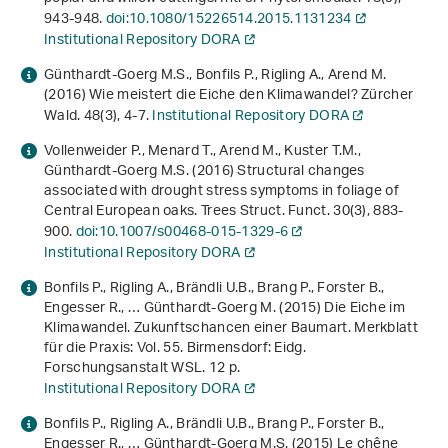
943-948.
doi:10.1080/15226514.2015.1131234
Institutional Repository DORA
Günthardt-Goerg M.S., Bonfils P., Rigling A., Arend M.
(2016) Wie meistert die Eiche den Klimawandel? Zürcher
Wald.
48
(3), 4-7.
Institutional Repository DORA
Vollenweider P., Menard T., Arend M., Kuster T.M.,
Günthardt-Goerg M.S. (2016) Structural changes
associated with drought stress symptoms in foliage of
Central European oaks. Trees Struct. Funct.
30
(3), 883-
900.
doi:10.1007/s00468-015-1329-6
Institutional Repository DORA
Bonfils P., Rigling A., Brändli U.B., Brang P., Forster B.,
Engesser R., … Günthardt-Goerg M. (2015)
Die Eiche im
Klimawandel. Zukunftschancen einer Baumart
. Merkblatt
für die Praxis: Vol. 55. Birmensdorf: Eidg.
Forschungsanstalt WSL. 12 p.
Institutional Repository DORA
Bonfils P., Rigling A., Brändli U.B., Brang P., Forster B.,
Engesser R., … Günthardt-Goerg M.S. (2015)
Le chêne