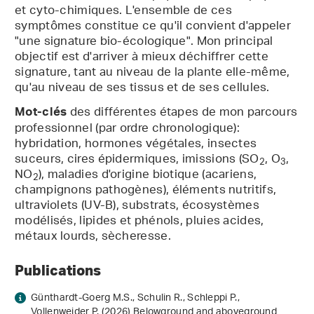
et cyto-chimiques. L'ensemble de ces
symptômes constitue ce qu'il convient d'appeler
"une signature bio-écologique". Mon principal
objectif est d'arriver à mieux déchiffrer cette
signature, tant au niveau de la plante elle-même,
qu'au niveau de ses tissus et de ses cellules.
des différentes étapes de mon parcours
Mot-clés
professionnel (par ordre chronologique):
hybridation, hormones végétales, insectes
suceurs, cires épidermiques, imissions (SO
, O
,
2
3
NO
), maladies d'origine biotique (acariens,
2
champignons pathogènes), éléments nutritifs,
ultraviolets (UV-B), substrats, écosystèmes
modélisés, lipides et phénols, pluies acides,
métaux lourds, sècheresse.
Publications
Günthardt-Goerg M.S., Schulin R., Schleppi P.,
Vollenweider P. (2026) Belowground and aboveground