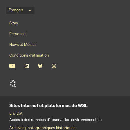
Menu de langue
Français
Footernavigation
Sites
Personnel
News et Médias
Conditions d'utilisation
Sites Internet et plateformes du WSL
EnviDat
Accès à des données d'observation environnementale
Archives photographiques historiques