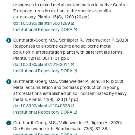
responses to mixed metal contamination in native Central
European trees in relation to the species-specific
autecology. Plants.
15
(8), 1269 (26 pp.).
doi:10.3390/plants15081269
Institutional Repository DORA
Günthardt-Goerg M.S., Schläpfer R., Vollenweider P. (2023)
Responses to airborne ozone and soilborne metal
pollution in afforestation plants with different life forms.
Plants.
12
(16), 3011 (31 pp.).
doi:10.3390/plants12163011
Institutional Repository DORA
Günthardt-Goerg M.S., Vollenweider P., Schulin R. (2022)
Metal accumulation and biomass production in young
afforestations established on soil contaminated by heavy
metals. Plants.
11
(4), 523 (17 pp.).
doi:10.3390/plants11040523
Institutional Repository DORA
Günthardt-Goerg M.S., Vollenweider P., Rigling A. (2020)
Die Eiche wehrt sich. Bündnerwald.
73
(3), 32-38.