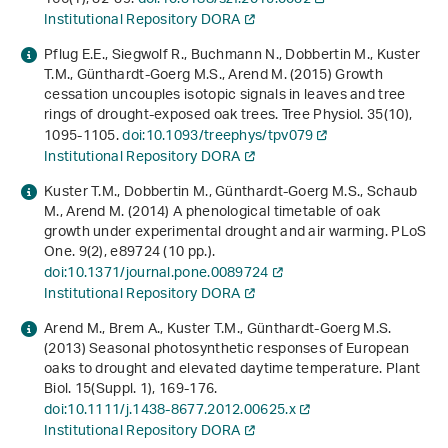
Institutional Repository DORA
Pflug E.E., Siegwolf R., Buchmann N., Dobbertin M., Kuster
T.M., Günthardt-Goerg M.S., Arend M. (2015) Growth
cessation uncouples isotopic signals in leaves and tree
rings of drought-exposed oak trees. Tree Physiol.
35
(10),
1095-1105.
doi:10.1093/treephys/tpv079
Institutional Repository DORA
Kuster T.M., Dobbertin M., Günthardt-Goerg M.S., Schaub
M., Arend M. (2014) A phenological timetable of oak
growth under experimental drought and air warming. PLoS
One.
9
(2), e89724 (10 pp.).
doi:10.1371/journal.pone.0089724
Institutional Repository DORA
Arend M., Brem A., Kuster T.M., Günthardt-Goerg M.S.
(2013) Seasonal photosynthetic responses of European
oaks to drought and elevated daytime temperature. Plant
Biol.
15
(Suppl. 1), 169-176.
doi:10.1111/j.1438-8677.2012.00625.x
Institutional Repository DORA