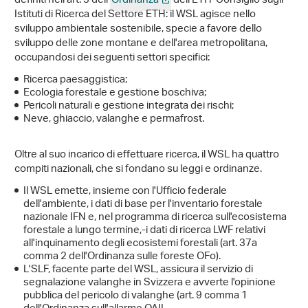
definiti nell'art. 3 dell'
Ordinanza
dell'ETH‐Consiglio sugli
Istituti di Ricerca del Settore ETH: il WSL agisce nello
sviluppo ambientale sostenibile, specie a favore dello
sviluppo delle zone montane e dell'area metropolitana,
occupandosi dei seguenti settori specifici:
Ricerca paesaggistica;
Ecologia forestale e gestione boschiva;
Pericoli naturali e gestione integrata dei rischi;
Neve, ghiaccio, valanghe e permafrost.
Oltre al suo incarico di effettuare ricerca, il WSL ha quattro
compiti nazionali, che si fondano su leggi e ordinanze.
Il WSL emette, insieme con l'Ufficio federale
dell'ambiente, i dati di base per l'inventario forestale
nazionale IFN e, nel programma di ricerca sull'ecosistema
forestale a lungo termine,‐i dati di ricerca LWF relativi
all'inquinamento degli ecosistemi forestali (art. 37a
comma 2 dell'Ordinanza sulle foreste OFo).
L'SLF, facente parte del WSL, assicura il servizio di
segnalazione valanghe in Svizzera e avverte l'opinione
pubblica del pericolo di valanghe (art. 9 comma 1