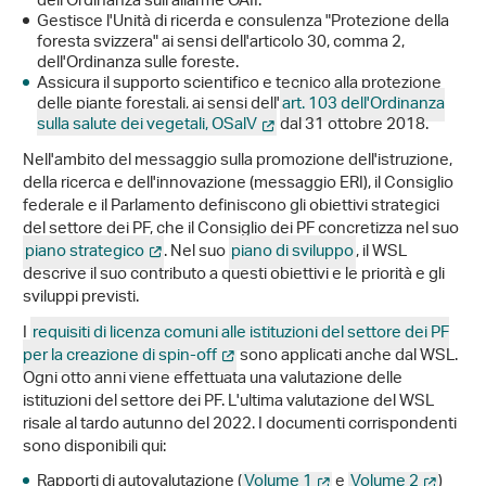
dell'Ordinanza sull'allarme OAII.
Gestisce l'Unità di ricerda e consulenza "Protezione della
foresta svizzera" ai sensi dell'articolo 30, comma 2,
dell'Ordinanza sulle foreste.
Assicura il supporto scientifico e tecnico alla protezione
delle piante forestali, ai sensi dell'
art. 103 dell'Ordinanza
sulla salute dei vegetali, OSalV
dal 31 ottobre 2018.
Nell'ambito del messaggio sulla promozione dell'istruzione,
della ricerca e dell'innovazione (messaggio ERI), il Consiglio
federale e il Parlamento definiscono gli obiettivi strategici
del settore dei PF, che il Consiglio dei PF concretizza nel suo
piano strategico
. Nel suo
piano di sviluppo
, il WSL
descrive il suo contributo a questi obiettivi e le priorità e gli
sviluppi previsti.
I
requisiti di licenza comuni alle istituzioni del settore dei PF
per la creazione di spin-off
sono applicati anche dal WSL.
Ogni otto anni viene effettuata una valutazione delle
istituzioni del settore dei PF. L'ultima valutazione del WSL
risale al tardo autunno del 2022. I documenti corrispondenti
sono disponibili qui:
Rapporti di autovalutazione (
Volume 1
e
Volume 2
)