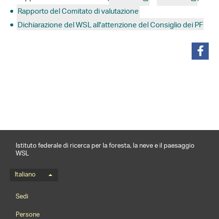
Rapporto del Comitato di valutazione
Dichiarazione del WSL all'attenzione del Consiglio dei PF
condividi
Istituto federale di ricerca per la foresta, la neve e il paesaggio
WSL
Menu della lingua
Italiano
Footernavigation
Sedi
Persone