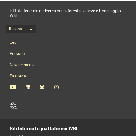
Istituto federale di ricerca per la foresta, la neve e il paesaggio
WSL
Menu della lingua
Italiano
Footernavigation
Sedi
Persone
News e media
Basi legali
Siti Internet e piattaforme WSL