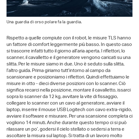
Una guardia di orso polare fa la guardia.
Rispetto a quelle compiute con il robot, le misure TLS hanno
un fattore di comfort leggermente più basso. In questo caso
si trascorre infatti tutto il giorno all’aria aperta. I riflettori, lo
scanner, il cavalletto e il generatore vengono caricati su una
slitta. Per le misure siamo in due. Uno è seduto sulla slitta,
l’altro guida. Prima giriamo tutt’intorno al campo da
scansionare e posizioniamo i riflettori. Quindi effettuiamo le
misure in otto - dieci diverse posizioni con lo scanner. Ciò
significa recarci nella posizione, montare il cavalletto, issarci
sopra lo scanner da 12 kg, avvitare la vite di fissaggio,
collegare lo scanner con un cavo al generatore, avviare il
laptop, inserire il mouse USB Logitech con cavo extra-rigido,
avviare il software e misurare. Per una scansione completa ci
vogliono 14 minuti. Anche durante questo tempo ci si può
rilassare un po’, godersi il cielo stellato o sedersi a terra e
ascoltare la misura sul laptop. Si tratta di un lavoro molto