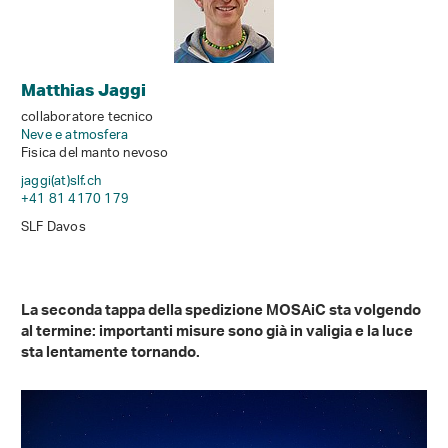
Matthias Jaggi
collaboratore tecnico
Neve e atmosfera
Fisica del manto nevoso
jaggi(at)slf
.
ch
+41 81 4170 179
SLF Davos
La seconda tappa della spedizione MOSAiC sta volgendo
al termine: importanti misure sono già in valigia e la luce
sta lentamente tornando.