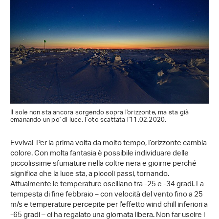
Il sole non sta ancora sorgendo sopra l'orizzonte, ma sta già
emanando un po' di luce. Foto scattata l'11.02.2020.
Evviva! Per la prima volta da molto tempo, l’orizzonte cambia
colore. Con molta fantasia è possibile individuare delle
piccolissime sfumature nella coltre nera e gioirne perché
significa che la luce sta, a piccoli passi, tornando.
Attualmente le temperature oscillano tra -25 e ‑34 gradi. La
tempesta di fine febbraio – con velocità del vento fino a 25
m/s e temperature percepite per l’effetto wind chill inferiori a
‑65 gradi – ci ha regalato una giornata libera. Non far uscire i