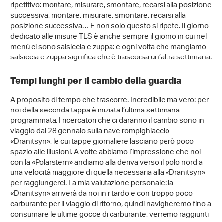
ripetitivo: montare, misurare, smontare, recarsi alla posizione
successiva, montare, misurare, smontare, recarsi alla
posizione successiva… E non solo questo si ripete. Il giorno
dedicato alle misure TLS è anche sempre il giorno in cui nel
menù ci sono salsiccia e zuppa: e ogni volta che mangiamo
salsiccia e zuppa significa che è trascorsa un’altra settimana.
Tempi lunghi per il cambio della guardia
A proposito di tempo che trascorre. Incredibile ma vero: per
noi della seconda tappa è iniziata l’ultima settimana
programmata. I ricercatori che ci daranno il cambio sono in
viaggio dal 28 gennaio sulla nave rompighiaccio
«Dranitsyn», le cui tappe giornaliere lasciano però poco
spazio alle illusioni. A volte abbiamo l’impressione che noi
con la «Polarstern» andiamo alla deriva verso il polo nord a
una velocità maggiore di quella necessaria alla «Dranitsyn»
per raggiungerci. La mia valutazione personale: la
«Dranitsyn» arriverà da noi in ritardo e con troppo poco
carburante per il viaggio di ritorno, quindi navigheremo fino a
consumare le ultime gocce di carburante, verremo raggiunti