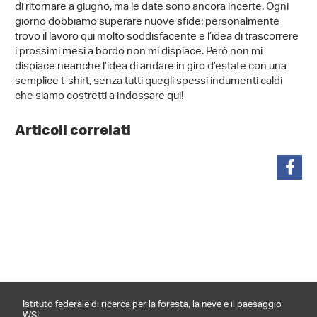
di ritornare a giugno, ma le date sono ancora incerte. Ogni
giorno dobbiamo superare nuove sfide: personalmente
trovo il lavoro qui molto soddisfacente e l’idea di trascorrere
i prossimi mesi a bordo non mi dispiace. Però non mi
dispiace neanche l’idea di andare in giro d’estate con una
semplice t-shirt, senza tutti quegli spessi indumenti caldi
che siamo costretti a indossare qui!
Articoli correlati
condividi
Istituto federale di ricerca per la foresta, la neve e il paesaggio
WSL