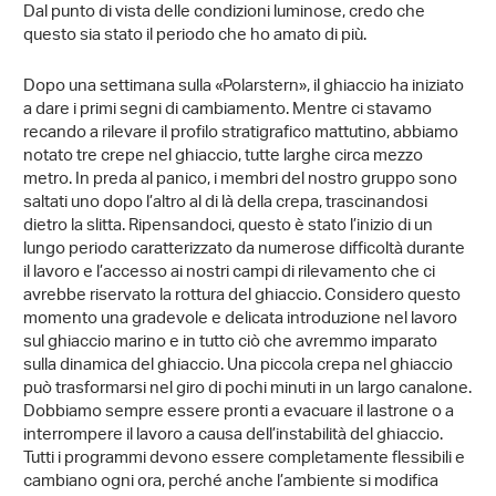
Dal punto di vista delle condizioni luminose, credo che
questo sia stato il periodo che ho amato di più.
Dopo una settimana sulla «Polarstern», il ghiaccio ha iniziato
a dare i primi segni di cambiamento. Mentre ci stavamo
recando a rilevare il profilo stratigrafico mattutino, abbiamo
notato tre crepe nel ghiaccio, tutte larghe circa mezzo
metro. In preda al panico, i membri del nostro gruppo sono
saltati uno dopo l’altro al di là della crepa, trascinandosi
dietro la slitta. Ripensandoci, questo è stato l’inizio di un
lungo periodo caratterizzato da numerose difficoltà durante
il lavoro e l’accesso ai nostri campi di rilevamento che ci
avrebbe riservato la rottura del ghiaccio. Considero questo
momento una gradevole e delicata introduzione nel lavoro
sul ghiaccio marino e in tutto ciò che avremmo imparato
sulla dinamica del ghiaccio. Una piccola crepa nel ghiaccio
può trasformarsi nel giro di pochi minuti in un largo canalone.
Dobbiamo sempre essere pronti a evacuare il lastrone o a
interrompere il lavoro a causa dell’instabilità del ghiaccio.
Tutti i programmi devono essere completamente flessibili e
cambiano ogni ora, perché anche l’ambiente si modifica