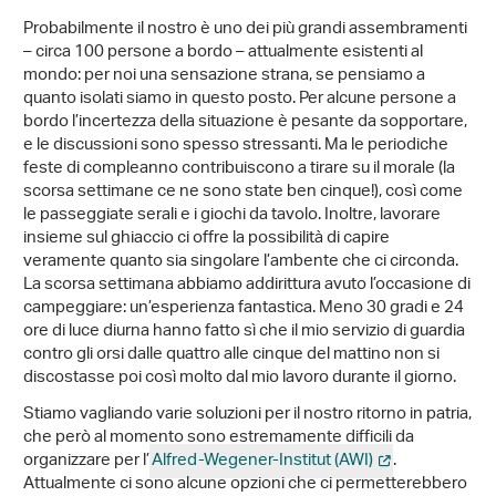
Probabilmente il nostro è uno dei più grandi assembramenti
– circa 100 persone a bordo – attualmente esistenti al
mondo: per noi una sensazione strana, se pensiamo a
quanto isolati siamo in questo posto. Per alcune persone a
bordo l’incertezza della situazione è pesante da sopportare,
e le discussioni sono spesso stressanti. Ma le periodiche
feste di compleanno contribuiscono a tirare su il morale (la
scorsa settimane ce ne sono state ben cinque!), così come
le passeggiate serali e i giochi da tavolo. Inoltre, lavorare
insieme sul ghiaccio ci offre la possibilità di capire
veramente quanto sia singolare l’ambente che ci circonda.
La scorsa settimana abbiamo addirittura avuto l’occasione di
campeggiare: un’esperienza fantastica. Meno 30 gradi e 24
ore di luce diurna hanno fatto sì che il mio servizio di guardia
contro gli orsi dalle quattro alle cinque del mattino non si
discostasse poi così molto dal mio lavoro durante il giorno.
Stiamo vagliando varie soluzioni per il nostro ritorno in patria,
che però al momento sono estremamente difficili da
organizzare per l’
Alfred-Wegener-Institut (AWI)
.
Attualmente ci sono alcune opzioni che ci permetterebbero