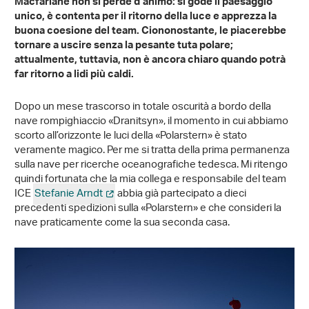
Macfarlane non si perde d’animo: si gode il paesaggio
unico, è contenta per il ritorno della luce e apprezza la
buona coesione del team. Ciononostante, le piacerebbe
tornare a uscire senza la pesante tuta polare;
attualmente, tuttavia, non è ancora chiaro quando potrà
far ritorno a lidi più caldi.
Dopo un mese trascorso in totale oscurità a bordo della
nave rompighiaccio «Dranitsyn», il momento in cui abbiamo
scorto all’orizzonte le luci della «Polarstern» è stato
veramente magico. Per me si tratta della prima permanenza
sulla nave per ricerche oceanografiche tedesca. Mi ritengo
quindi fortunata che la mia collega e responsabile del team
ICE
Stefanie Arndt
abbia già partecipato a dieci
precedenti spedizioni sulla «Polarstern» e che consideri la
nave praticamente come la sua seconda casa.