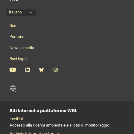
Menu della lingua
Italiano
Footernavigation
Sedi
Persone
News e media
Basi legali
Siti Internet e piattaforme WSL
EnviDat
Accesso alla ricerca ambientale e ai dati di monitoraggio
Archivio fotografico storico