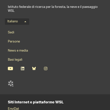
Istituto federale di ricerca per la foresta, la neve e il paesaggio
WSL
Menu della lingua
Italiano
Footernavigation
Sedi
Persone
News e media
Basi legali
Siti Internet e piattaforme WSL
EnviDat