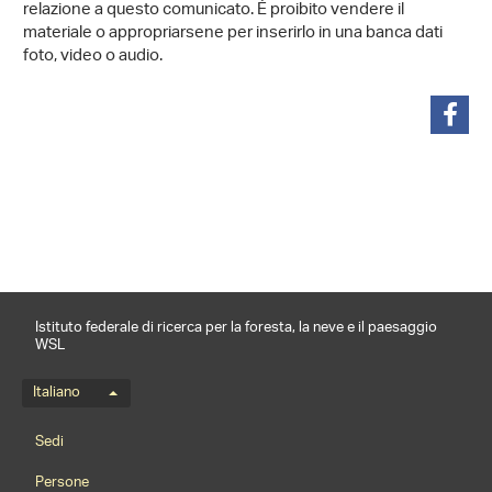
relazione a questo comunicato. È proibito vendere il
materiale o appropriarsene per inserirlo in una banca dati
foto, video o audio.
condividi
Istituto federale di ricerca per la foresta, la neve e il paesaggio
WSL
Menu della lingua
Italiano
Footernavigation
Sedi
Persone