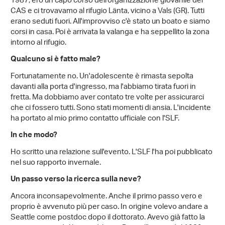
1987, ero un capo corso dell'organizzazione giovanile del
CAS e ci trovavamo al rifugio Länta, vicino a Vals (GR). Tutti
erano seduti fuori. All'improvviso c'è stato un boato e siamo
corsi in casa. Poi è arrivata la valanga e ha seppellito la zona
intorno al rifugio.
Qualcuno si è fatto male?
Fortunatamente no. Un'adolescente è rimasta sepolta
davanti alla porta d'ingresso, ma l'abbiamo tirata fuori in
fretta. Ma dobbiamo aver contato tre volte per assicurarci
che ci fossero tutti. Sono stati momenti di ansia. L'incidente
ha portato al mio primo contatto ufficiale con l'SLF.
In che modo?
Ho scritto una relazione sull'evento. L'SLF l'ha poi pubblicato
nel suo rapporto invernale.
Un passo verso la ricerca sulla neve?
Ancora inconsapevolmente. Anche il primo passo vero e
proprio è avvenuto più per caso. In origine volevo andare a
Seattle come postdoc dopo il dottorato. Avevo già fatto la