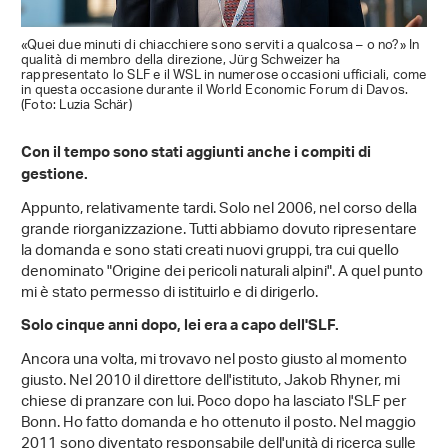
«Quei due minuti di chiacchiere sono serviti a qualcosa – o no?» In
qualità di membro della direzione, Jürg Schweizer ha
rappresentato lo SLF e il WSL in numerose occasioni ufficiali, come
in questa occasione durante il World Economic Forum di Davos.
(Foto: Luzia Schär)
Con il tempo sono stati aggiunti anche i compiti di
gestione.
Appunto, relativamente tardi. Solo nel 2006, nel corso della
grande riorganizzazione. Tutti abbiamo dovuto ripresentare
la domanda e sono stati creati nuovi gruppi, tra cui quello
denominato "Origine dei pericoli naturali alpini". A quel punto
mi è stato permesso di istituirlo e di dirigerlo.
Solo cinque anni dopo, lei era a capo dell'SLF.
Ancora una volta, mi trovavo nel posto giusto al momento
giusto. Nel 2010 il direttore dell'istituto, Jakob Rhyner, mi
chiese di pranzare con lui. Poco dopo ha lasciato l'SLF per
Bonn. Ho fatto domanda e ho ottenuto il posto. Nel maggio
2011 sono diventato responsabile dell'unità di ricerca sulle