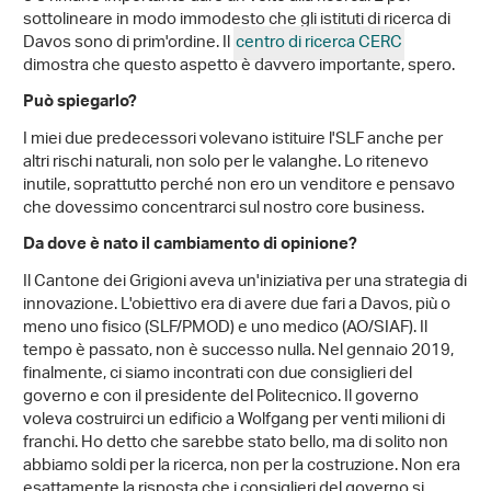
sottolineare in modo immodesto che gli istituti di ricerca di
Davos sono di prim'ordine. Il
centro di ricerca CERC
dimostra che questo aspetto è davvero importante, spero.
Può spiegarlo?
I miei due predecessori volevano istituire l'SLF anche per
altri rischi naturali, non solo per le valanghe. Lo ritenevo
inutile, soprattutto perché non ero un venditore e pensavo
che dovessimo concentrarci sul nostro core business.
Da dove è nato il cambiamento di opinione?
Il Cantone dei Grigioni aveva un'iniziativa per una strategia di
innovazione. L'obiettivo era di avere due fari a Davos, più o
meno uno fisico (SLF/PMOD) e uno medico (AO/SIAF). Il
tempo è passato, non è successo nulla. Nel gennaio 2019,
finalmente, ci siamo incontrati con due consiglieri del
governo e con il presidente del Politecnico. Il governo
voleva costruirci un edificio a Wolfgang per venti milioni di
franchi. Ho detto che sarebbe stato bello, ma di solito non
abbiamo soldi per la ricerca, non per la costruzione. Non era
esattamente la risposta che i consiglieri del governo si