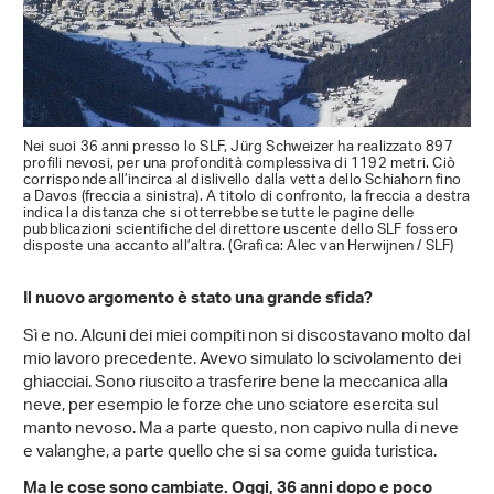
Nei suoi 36 anni presso lo SLF, Jürg Schweizer ha realizzato 897
profili nevosi, per una profondità complessiva di 1192 metri. Ciò
corrisponde all’incirca al dislivello dalla vetta dello Schiahorn fino
a Davos (freccia a sinistra). A titolo di confronto, la freccia a destra
indica la distanza che si otterrebbe se tutte le pagine delle
pubblicazioni scientifiche del direttore uscente dello SLF fossero
disposte una accanto all’altra. (Grafica: Alec van Herwijnen / SLF)
Il nuovo argomento è stato una grande sfida?
Sì e no. Alcuni dei miei compiti non si discostavano molto dal
mio lavoro precedente. Avevo simulato lo scivolamento dei
ghiacciai. Sono riuscito a trasferire bene la meccanica alla
neve, per esempio le forze che uno sciatore esercita sul
manto nevoso. Ma a parte questo, non capivo nulla di neve
e valanghe, a parte quello che si sa come guida turistica.
Ma le cose sono cambiate. Oggi, 36 anni dopo e poco