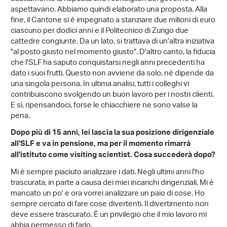
aspettavano. Abbiamo quindi elaborato una proposta. Alla
fine, il Cantone si è impegnato a stanziare due milioni di euro
ciascuno per dodici anni e il Politecnico di Zurigo due
cattedre congiunte. Da un lato, si trattava di un'altra iniziativa
"al posto giusto nel momento giusto". D'altro canto, la fiducia
che l'SLF ha saputo conquistarsi negli anni precedenti ha
dato i suoi frutti. Questo non avviene da solo, né dipende da
una singola persona. In ultima analisi, tutti i colleghi vi
contribuiscono svolgendo un buon lavoro per i nostri clienti.
E sì, ripensandoci, forse le chiacchiere ne sono valse la
pena.
Dopo più di 15 anni, lei lascia la sua posizione dirigenziale
all'SLF e va in pensione, ma per il momento rimarrà
all'istituto come visiting scientist. Cosa succederà dopo?
Mi è sempre piaciuto analizzare i dati. Negli ultimi anni l'ho
trascurata, in parte a causa dei miei incarichi dirigenziali. Mi è
mancato un po' e ora vorrei analizzare un paio di cose. Ho
sempre cercato di fare cose divertenti. Il divertimento non
deve essere trascurato. È un privilegio che il mio lavoro mi
abbia permesso di farlo.