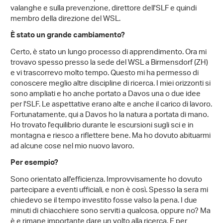
valanghe e sulla prevenzione, direttore dell'SLF e quindi
membro della direzione del WSL.
È stato un grande cambiamento?
Certo, è stato un lungo processo di apprendimento. Ora mi
trovavo spesso presso la sede del WSL a Birmensdorf (ZH)
e vi trascorrevo molto tempo. Questo mi ha permesso di
conoscere meglio altre discipline di ricerca. I miei orizzonti si
sono ampliati e ho anche portato a Davos una o due idee
per l'SLF. Le aspettative erano alte e anche il carico di lavoro.
Fortunatamente, qui a Davos ho la natura a portata di mano.
Ho trovato l'equilibrio durante le escursioni sugli sci e in
montagna e riesco a riflettere bene. Ma ho dovuto abituarmi
ad alcune cose nel mio nuovo lavoro.
Per esempio?
Sono orientato all'efficienza. Improvvisamente ho dovuto
partecipare a eventi ufficiali, e non è così. Spesso la sera mi
chiedevo se il tempo investito fosse valso la pena. I due
minuti di chiacchiere sono serviti a qualcosa, oppure no? Ma
è e rimane importante dare un volto alla ricerca. E per