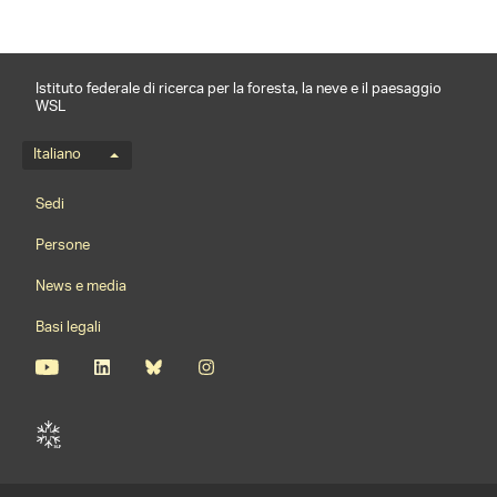
Istituto federale di ricerca per la foresta, la neve e il paesaggio
WSL
Menu della lingua
Italiano
Footernavigation
Sedi
Persone
News e media
Basi legali