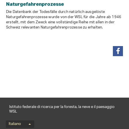
Naturgefahrenprozesse
Die Datenbank der Todesfälle durch natürlich ausgelöste
Naturgefahrenprozesse wurde von der WSL für die Jahre ab 1946
erstellt, mit dem Zweck eine vollständige Reihe mit allen in der
Schweiz relevanten Naturgefahrenprozesse zu erhalten.
condividi
Istituto federale di ricerca per la foresta, la neve e il paesaggio
WSL
Menu della lingua
Italiano