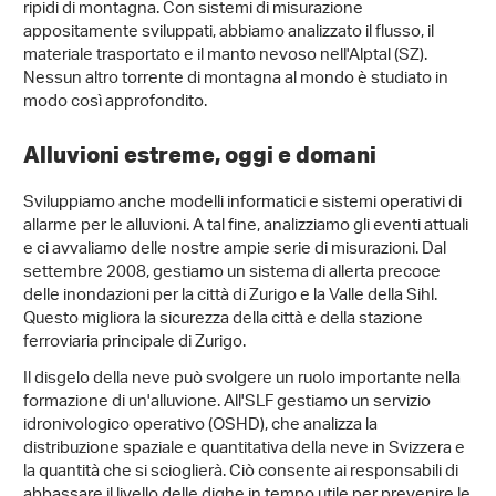
ripidi di montagna. Con sistemi di misurazione
appositamente sviluppati, abbiamo analizzato il flusso, il
materiale trasportato e il manto nevoso nell'Alptal (SZ).
Nessun altro torrente di montagna al mondo è studiato in
modo così approfondito.
Alluvioni estreme, oggi e domani
Sviluppiamo anche modelli informatici e sistemi operativi di
allarme per le alluvioni. A tal fine, analizziamo gli eventi attuali
e ci avvaliamo delle nostre ampie serie di misurazioni. Dal
settembre 2008, gestiamo un sistema di allerta precoce
delle inondazioni per la città di Zurigo e la Valle della Sihl.
Questo migliora la sicurezza della città e della stazione
ferroviaria principale di Zurigo.
Il disgelo della neve può svolgere un ruolo importante nella
formazione di un'alluvione. All'SLF gestiamo un servizio
idronivologico operativo (OSHD), che analizza la
distribuzione spaziale e quantitativa della neve in Svizzera e
la quantità che si scioglierà. Ciò consente ai responsabili di
abbassare il livello delle dighe in tempo utile per prevenire le