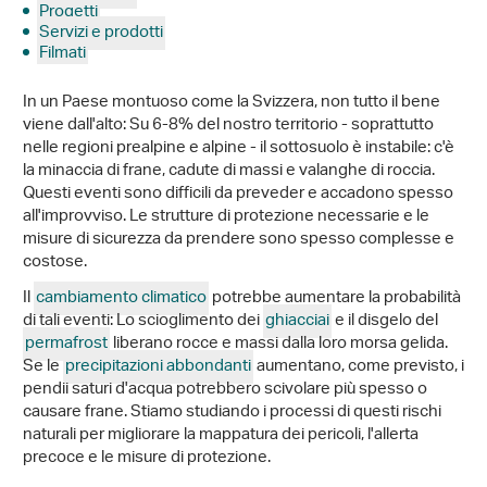
Progetti
Servizi e prodotti
Filmati
In un Paese montuoso come la Svizzera, non tutto il bene
viene dall'alto: Su 6-8% del nostro territorio - soprattutto
nelle regioni prealpine e alpine - il sottosuolo è instabile: c'è
la minaccia di frane, cadute di massi e valanghe di roccia.
Questi eventi sono difficili da preveder e accadono spesso
all'improvviso. Le strutture di protezione necessarie e le
misure di sicurezza da prendere sono spesso complesse e
costose.
Il
cambiamento climatico
potrebbe aumentare la probabilità
di tali eventi: Lo scioglimento dei
ghiacciai
e il disgelo del
permafrost
liberano rocce e massi dalla loro morsa gelida.
Se le
precipitazioni abbondanti
aumentano, come previsto, i
pendii saturi d'acqua potrebbero scivolare più spesso o
causare frane. Stiamo studiando i processi di questi rischi
naturali per migliorare la mappatura dei pericoli, l'allerta
precoce e le misure di protezione.