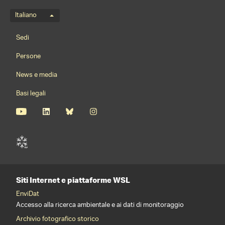
Menu della lingua
Italiano
Footernavigation
Sedi
Persone
News e media
Basi legali
Siti Internet e piattaforme WSL
EnviDat
Accesso alla ricerca ambientale e ai dati di monitoraggio
Archivio fotografico storico