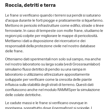
Roccia, detriti e terra
Le frane si verificano quando i terreni sui pendii si saturano
d'acqua durante le forti piogge e praticamente si liquefanno.
Mettono in pericolo infrastrutture come edifici, strade o linee
ferroviarie. In caso di tempeste con molte frane, studiamo le
regioni più colpite per migliorare le mappe di pericolosità.
Mettiamo i dati a disposizione dei ricercatori e dei
responsabili della protezione civile nel nostro database
delle frane.
Otteniamo dati sperimentali non solo sul campo, ma anche
nel nostro laboratorio su larga scala (vedi Grossraumlabor)
simuliamo flussi detritici di pendio su una rampa in
laboratorio o utilizziamo attrezzature appositamente
sviluppate per verificare come la crescita delle piante
influisca sulla stabilità degli strati di terreno. Questi dati
confluiscono anche nel modulo RAMMSper la simulazione
delle colate detritiche.
Le cadute massi e le frane si verificano ovunque in
montagna, soprattutto dove il permafrost si scioglie. I