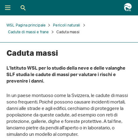
WSL Pagina principale
Pericoli naturali
Cadute di massi e frane
Caduta massi
Caduta massi
L'Istituto WSL per lo studio della neve e delle valanghe
SLF studia le cadute di massi per valutare i rischi e
prevenire i danni.
In un paese montuoso come la Svizzera, le cadute di massi
sono frequenti. Poiché possono causare incidenti mortali,
danni alle strade e agli edifici, cerchiamo di proteggere la
popolazione da queste cadute, ad esempio con reti di
protezione, gallerie, dighe e foreste protettive. A tal fine,
lanciamo pietre da pendii all'aperto o in laboratario, o
simulando un modello al computer.