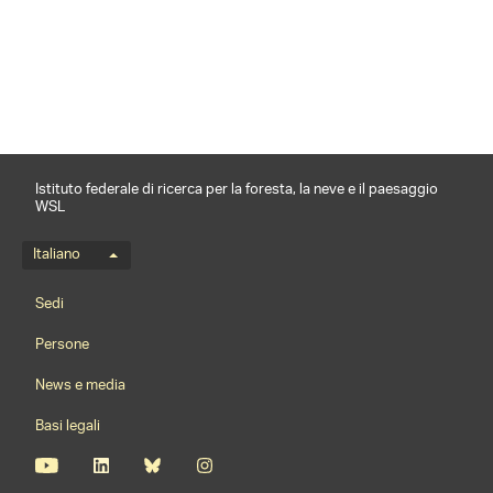
condividi
Istituto federale di ricerca per la foresta, la neve e il paesaggio
WSL
Menu della lingua
Italiano
Footernavigation
Sedi
Persone
News e media
Basi legali