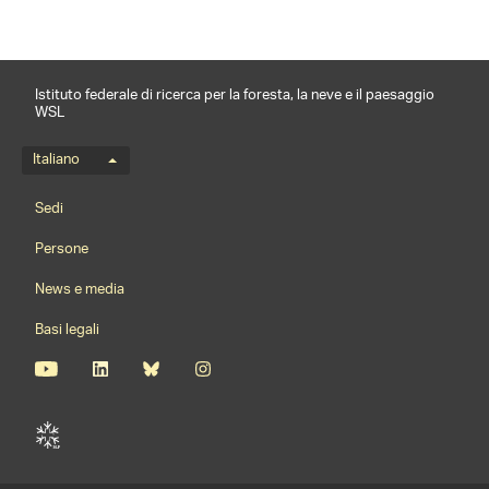
Istituto federale di ricerca per la foresta, la neve e il paesaggio
WSL
Menu della lingua
Italiano
Footernavigation
Sedi
Persone
News e media
Basi legali