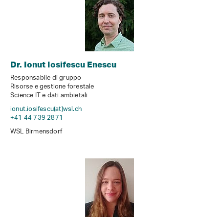
Dr. Ionut Iosifescu Enescu
Responsabile di gruppo
Risorse e gestione forestale
Science IT e dati ambietali
ionut.iosifescu(at)wsl
.
ch
+41 44 739 2871
WSL Birmensdorf