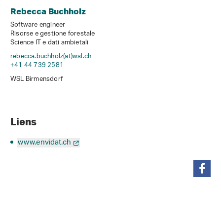
Rebecca Buchholz
Software engineer
Risorse e gestione forestale
Science IT e dati ambietali
rebecca.buchholz(at)wsl
.
ch
+41 44 739 2581
WSL Birmensdorf
Liens
www.envidat.ch
condividi