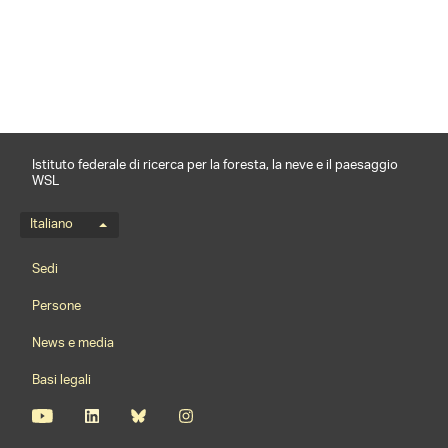
condividi
Istituto federale di ricerca per la foresta, la neve e il paesaggio
WSL
Menu della lingua
Italiano
Footernavigation
Sedi
Persone
News e media
Basi legali