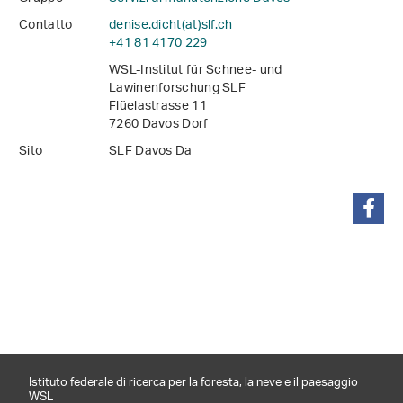
Contatto
denise.dicht(at)slf
.
ch
+41 81 4170 229
WSL-Institut für Schnee- und
Lawinenforschung SLF
Flüelastrasse 11
7260 Davos Dorf
Sito
SLF Davos Da
condividi
Istituto federale di ricerca per la foresta, la neve e il paesaggio
WSL