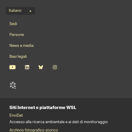
Menu della lingua
Italiano
Footernavigation
Sedi
Persone
News e media
Basi legali
Siti Internet e piattaforme WSL
EnviDat
Accesso alla ricerca ambientale e ai dati di monitoraggio
Archivio fotografico storico