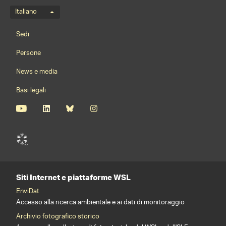
Menu della lingua
Italiano
Footernavigation
Sedi
Persone
News e media
Basi legali
Siti Internet e piattaforme WSL
EnviDat
Accesso alla ricerca ambientale e ai dati di monitoraggio
Archivio fotografico storico