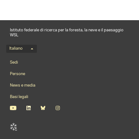
Istituto federale di ricerca per la foresta, la neve e il paesaggio
WSL
Menu della lingua
Italiano
Footernavigation
Sedi
Persone
News e media
Basi legali