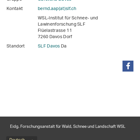
Kontakt
bernd.aap(at)slf
.
ch
WSL-Institut für Schnee- und
Lawinenforschung SLF
Flüelastrasse 11
7260 Davos Dorf
Standort
SLF Davos
Da
teilen
Eidg. Forschungsanstalt für Wald, Schnee und Landschaft WSL