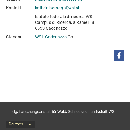
Kontakt
kathrin.borner(at)wsl
.
ch
Istituto federale di ricerca WSL
Campus di Ricerca, a Ramél 18
6593 Cadenazzo
Standort
WSL Cadenazzo
Ca
teilen
Eidg. Forschungsanstalt für Wald, Schnee und Landschaft WSL
Sprachmenü
Deutsch