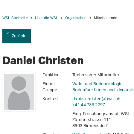
WSL Startseite
Über die WSL
Organisation
Mitarbeitende
Zurück
tion
Daniel Christen
Funktion
Technischer Mitarbeiter
Einheit
Wald- und Bodenökologie
Gruppe
Bodenfunktionen und -dynamik
Kontakt
daniel.christen(at)wsl
.
ch
+41 44 739 2297
Eidg. Forschungsanstalt WSL
Zürcherstrasse 111
8903 Birmensdorf