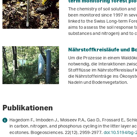
term monitoring forest plo
The chemistry of soil solution and t
been monitored since 1997 in seven
linked to the Swiss Long-term Fo
aims to assess the soil response t
substances and nitrogen) and to 
Nährstoffkreisläufe und B
Um die Prozesse in einem Waldöko
notwendig, die Interaktionen zwi
Stoffflüsse im Nährstoffkreislauf 
die Nährstoffeinträge ins Ökosyst
Nadeln und Bodenvegetation.
Publikationen
Hagedorn F., Imboden J., Moiseev P.A., Gao D., Frossard E., Schl
in carbon, nitrogen, and phosphorus cycling in the litter layer 
ecotones. Biogeosciences.
22
(12), 2959-2977.
doi:10.5194/bg