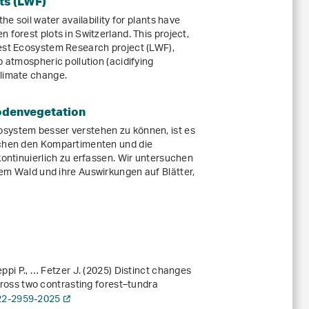
ts (LWF)
he soil water availability for plants have
 forest plots in Switzerland. This project,
rest Ecosystem Research project (LWF),
o atmospheric pollution (acidifying
climate change.
odenvegetation
system besser verstehen zu können, ist es
schen den Kompartimenten und die
kontinuierlich zu erfassen. Wir untersuchen
em Wald und ihre Auswirkungen auf Blätter,
eppi P., … Fetzer J. (2025) Distinct changes
across two contrasting forest–tundra
-22-2959-2025