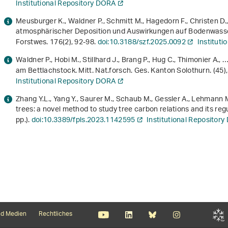
Institutional Repository DORA
Meusburger K., Waldner P., Schmitt M., Hagedorn F., Christen D.,
atmosphärischer Deposition und Auswirkungen auf Bodenwasse
Forstwes.
176
(2), 92-98.
doi:10.3188/szf.2025.0092
Institut
Waldner P., Hobi M., Stillhard J., Brang P., Hug C., Thimonier A.
am Bettlachstock. Mitt. Nat.forsch. Ges. Kanton Solothurn. (45)
Institutional Repository DORA
Zhang Y.L., Yang Y., Saurer M., Schaub M., Gessler A., Lehmann M
trees: a novel method to study tree carbon relations and its regu
pp.).
doi:10.3389/fpls.2023.1142595
Institutional Repositor
d Medien
Rechtliches