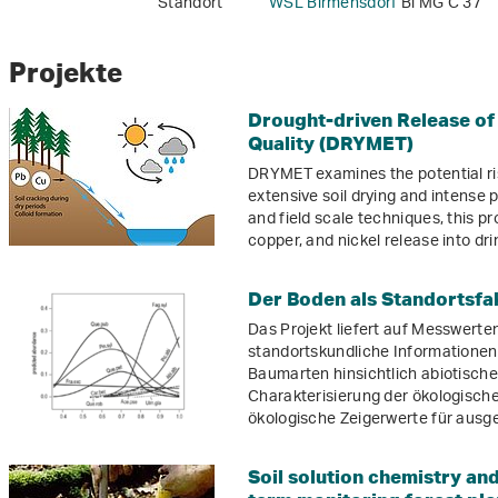
Standort
WSL Birmensdorf
Bi MG C 37
Projekte
Drought-driven Release of
Quality (DRYMET)
DRYMET examines the potential ri
extensive soil drying and intense p
and field scale techniques, this pro
copper, and nickel release into dr
Der Boden als Standortsfa
Das Projekt liefert auf Messwert
standortskundliche Informationen 
Baumarten hinsichtlich abiotische
Charakterisierung der ökologische
ökologische Zeigerwerte für ausg
Soil solution chemistry and 