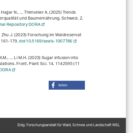
 Hajjar N., … Thimonier A. (2025) Trends
rqualität und Baumernährung. Schweiz. Z.
ional Repository DORA
, … Zhu J. (2023) Forschung im Waldreservat
, 161-179.
doi:10.5169/seals-1007786
.M., … Li M.H. (2023) Sugar infusion into
lations. Front. Plant Sci.
14
, 1142595 (11
y DORA
teilen
Eidg. Forschungsanstalt für Wald, Schnee und Landschaft WSL