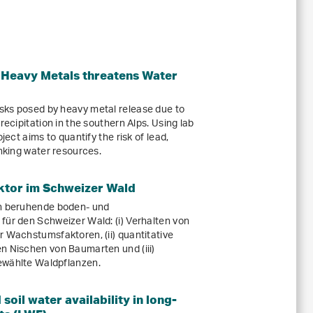
 Heavy Metals threatens Water
sks posed by heavy metal release due to
recipitation in the southern Alps. Using lab
ject aims to quantify the risk of lead,
inking water resources.
ktor im Schweizer Wald
en beruhende boden- und
für den Schweizer Wald: (i) Verhalten von
r Wachstumsfaktoren, (ii) quantitative
n Nischen von Baumarten und (iii)
ewählte Waldpflanzen.
soil water availability in long-