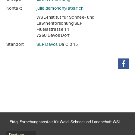
Kontakt
julie.demonchy(at)slf
.
ch
WSL-Institut für Schnee- und
Lawinenforschung SLF
Flüelastrasse 11
7260 Davos Dorf
Standort
SLF Davos
Da C 0 15
teilen
Eidg. Forschungsanstalt für Wald, Schnee und Landschaft WSL