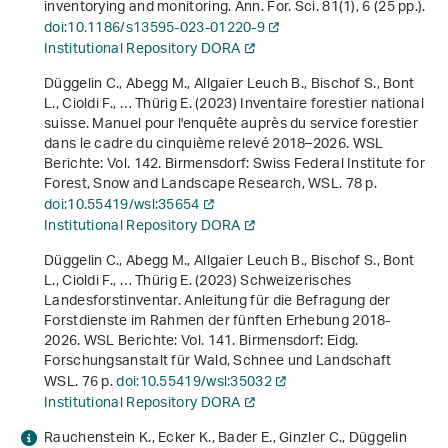
inventorying and monitoring. Ann. For. Sci.
81
(1), 6 (25 pp.).
doi:10.1186/s13595-023-01220-9
Institutional Repository DORA
Düggelin C., Abegg M., Allgaier Leuch B., Bischof S., Bont
L., Cioldi F., … Thürig E. (2023)
Inventaire forestier national
suisse. Manuel pour l'enquête auprès du service forestier
dans le cadre du cinquième relevé 2018–2026
. WSL
Berichte: Vol. 142. Birmensdorf: Swiss Federal Institute for
Forest, Snow and Landscape Research, WSL. 78 p.
doi:10.55419/wsl:35654
Institutional Repository DORA
Düggelin C., Abegg M., Allgaier Leuch B., Bischof S., Bont
L., Cioldi F., … Thürig E. (2023)
Schweizerisches
Landesforstinventar. Anleitung für die Befragung der
Forstdienste im Rahmen der fünften Erhebung 2018-
2026
. WSL Berichte: Vol. 141. Birmensdorf: Eidg.
Forschungsanstalt für Wald, Schnee und Landschaft
WSL. 76 p.
doi:10.55419/wsl:35032
Institutional Repository DORA
Rauchenstein K., Ecker K., Bader E., Ginzler C., Düggelin