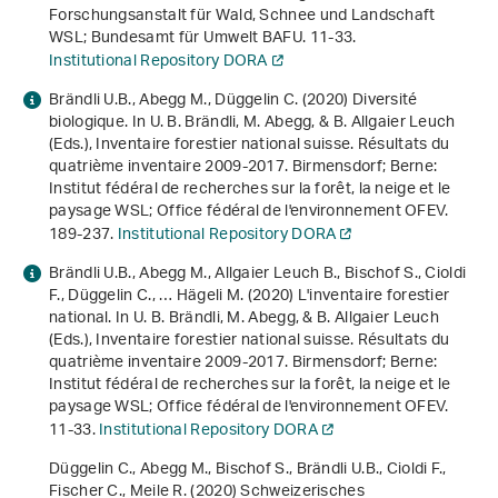
Forschungsanstalt für Wald, Schnee und Landschaft
WSL; Bundesamt für Umwelt BAFU. 11-33.
Institutional Repository DORA
Brändli U.B., Abegg M., Düggelin C. (2020) Diversité
biologique. In U. B. Brändli, M. Abegg, & B. Allgaier Leuch
(Eds.),
Inventaire forestier national suisse. Résultats du
quatrième inventaire 2009-2017
. Birmensdorf; Berne:
Institut fédéral de recherches sur la forêt, la neige et le
paysage WSL; Office fédéral de l'environnement OFEV.
189-237.
Institutional Repository DORA
Brändli U.B., Abegg M., Allgaier Leuch B., Bischof S., Cioldi
F., Düggelin C., … Hägeli M. (2020) L'inventaire forestier
national. In U. B. Brändli, M. Abegg, & B. Allgaier Leuch
(Eds.),
Inventaire forestier national suisse. Résultats du
quatrième inventaire 2009-2017
. Birmensdorf; Berne:
Institut fédéral de recherches sur la forêt, la neige et le
paysage WSL; Office fédéral de l'environnement OFEV.
11-33.
Institutional Repository DORA
Düggelin C., Abegg M., Bischof S., Brändli U.B., Cioldi F.,
Fischer C., Meile R. (2020)
Schweizerisches