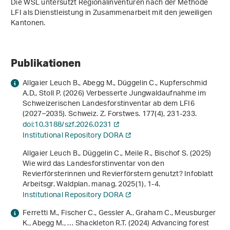
Die WSL untersützt Regionalinventuren nach der Methode
LFI als Dienstleistung in Zusammenarbeit mit den jeweiligen
Kantonen.
Publikationen
Allgaier Leuch B., Abegg M., Düggelin C., Kupferschmid
A.D., Stoll P. (2026) Verbesserte Jungwaldaufnahme im
Schweizerischen Landesforstinventar ab dem LFI6
(2027–2035). Schweiz. Z. Forstwes.
177
(4), 231-233.
doi:10.3188/szf.2026.0231
Institutional Repository DORA
Allgaier Leuch B., Düggelin C., Meile R., Bischof S. (2025)
Wie wird das Landesforstinventar von den
Revierförsterinnen und Revierförstern genutzt? Infoblatt
Arbeitsgr. Waldplan. manag.
2025
(1), 1-4.
Institutional Repository DORA
Ferretti M., Fischer C., Gessler A., Graham C., Meusburger
K., Abegg M., … Shackleton R.T. (2024) Advancing forest