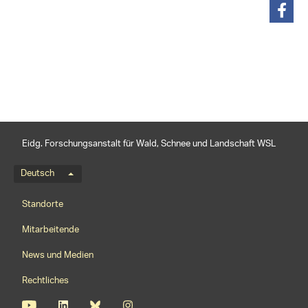
teilen
Eidg. Forschungsanstalt für Wald, Schnee und Landschaft WSL
Sprachmenü
Deutsch
Footernavigation
Standorte
Mitarbeitende
News und Medien
Rechtliches