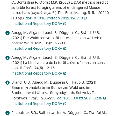
C., Bontadina F., Obrist M.K. (2022) LiDAR metrics predict
suitable forest foraging areas of endangered Mouse-
eared bats (
Myotis myotis
). For. Ecol. Manag.
515
, 120210
(10 pp.).
doi:10.1016/j.foreco.2022.120210
Institutional Repository DORA
Abegg M., Allgaier Leuch B., Düggelin C., Brändli U.B.
(2021) Die Waldbiodiversität entwickelt sich weiterhin
positiv. Wald Holz.
102
(5), 27-31.
Institutional Repository DORA
Abegg M., Allgaier Leuch B., Düggelin C., Brändli U.B.
(2021) La biodiversité de la forêt a évolué dans un sens
positif. Forêt.
74
(5), 12-15.
Institutional Repository DORA
Brändli U.B., Abegg M., Düggelin C., Traub B. (2021)
Baummikrohabitate im Schweizer Wald und im
Buchenurwald Uholka-Schyrokyj Luh. Schweiz. Z.
Forstwes.
172
(5), 286-299.
doi:10.3188/szf.2021.0286
Institutional Repository DORA
Fitzpatrick B.R., Baltensweiler A., Düggelin C., Fraefel M.,