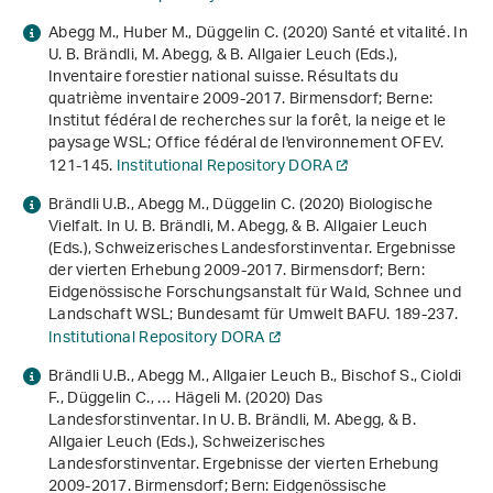
Abegg M., Huber M., Düggelin C. (2020) Santé et vitalité. In
U. B. Brändli, M. Abegg, & B. Allgaier Leuch (Eds.),
Inventaire forestier national suisse. Résultats du
quatrième inventaire 2009-2017
. Birmensdorf; Berne:
Institut fédéral de recherches sur la forêt, la neige et le
paysage WSL; Office fédéral de l'environnement OFEV.
121-145.
Institutional Repository DORA
Brändli U.B., Abegg M., Düggelin C. (2020) Biologische
Vielfalt. In U. B. Brändli, M. Abegg, & B. Allgaier Leuch
(Eds.),
Schweizerisches Landesforstinventar. Ergebnisse
der vierten Erhebung 2009-2017
. Birmensdorf; Bern:
Eidgenössische Forschungsanstalt für Wald, Schnee und
Landschaft WSL; Bundesamt für Umwelt BAFU. 189-237.
Institutional Repository DORA
Brändli U.B., Abegg M., Allgaier Leuch B., Bischof S., Cioldi
F., Düggelin C., … Hägeli M. (2020) Das
Landesforstinventar. In U. B. Brändli, M. Abegg, & B.
Allgaier Leuch (Eds.),
Schweizerisches
Landesforstinventar. Ergebnisse der vierten Erhebung
2009-2017
. Birmensdorf; Bern: Eidgenössische