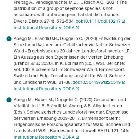
Freitag A., Vandegehuchte M.L., … Risch A.C. (2021) The
distribution of a group of keystone species is not
associated with anthropogenic habitat disturbance.
Divers. Distrib.
27
(4), 572-584.
doi:10.1111/ddi.13217
Institutional Repository DORA
Abegg M., Brändli U.B., Düggelin C. (2020)
Entwicklung der
Strukturindikatoren und Gehölzartenvielfalt im Schweizer
Wald - Ergebnisse aus 30 Jahren Landesforstinventar LFI.
Ein Auszug aus den Ergebnissen der vierten Erhebung
(Brändli
et al
. 2020)
. In K. Bollmann (Ed.),
WSL Berichte:
Vol. 100
.
Biodiversität im Schweizer Wald
. Birmensdorf,
Switzerland: Eidg. Forschungsanstalt für Wald, Schnee
und Landschaft WSL. 81-88.
doi:10.55419/wsl:25519
Institutional Repository DORA
Abegg M., Huber M., Düggelin C. (2020) Gesundheit und
Vitalität. In U. B. Brändli, M. Abegg, & B. Allgaier Leuch
(Eds.),
Schweizerisches Landesforstinventar. Ergebnisse
der vierten Erhebung 2009-2017
. Birmensdorf; Bern:
Eidgenössische Forschungsanstalt für Wald, Schnee und
Landschaft WSL; Bundesamt für Umwelt BAFU. 121-145.
Institutional Repository DORA