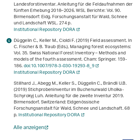
Landesforstinventar. Anleitung für die Feldaufnahmen der
fünften Erhebung 2018–2026
. WSL Berichte: Vol. 90.
Birmensdorf: Eidg. Forschungsanstalt für Wald, Schnee
und Landschaft WSL. 274 p.
Institutional Repository DORA
Düggelin C., Keller M., Cioldi F. (2019) Field assessment. In
C. Fischer & B. Traub (Eds.),
Managing forest ecosystems:
Vol. 35
.
Swiss National Forest Inventory – Methods and
models of the fourth assessment
. Cham: Springer. 159-
186.
doi:10.1007/978-3-030-19293-8_9
Institutional Repository DORA
Stillhard J., Abegg M., Keller S., Düggelin C., Brändli U.B.
(2019)
Stichprobeninventur im Buchenurwald Uholka-
Schyrokyj Luh. Anleitung für die zweite Inventur 2019
.
Birmensdorf, Switzerland: Eidgenössische
Forschungsanstalt für Wald, Schnee und Landschaft. 68
p.
Institutional Repository DORA
Alle anzeigen