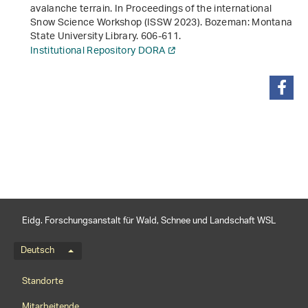
avalanche terrain
. In
Proceedings of the international
Snow Science Workshop (ISSW 2023)
. Bozeman: Montana
State University Library. 606-611.
Institutional Repository DORA
teilen
Eidg. Forschungsanstalt für Wald, Schnee und Landschaft WSL
Sprachmenü
Deutsch
Footernavigation
Standorte
Mitarbeitende