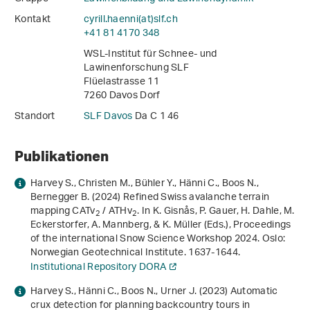
Kontakt
cyrill.haenni(at)slf
.
ch
+41 81 4170 348
WSL-Institut für Schnee- und
Lawinenforschung SLF
Flüelastrasse 11
7260 Davos Dorf
Standort
SLF Davos
Da C 1 46
Publikationen
Harvey S., Christen M., Bühler Y., Hänni C., Boos N.,
Bernegger B. (2024)
Refined Swiss avalanche terrain
mapping CATv
/ ATHv
. In K. Gisnås, P. Gauer, H. Dahle, M.
2
2
Eckerstorfer, A. Mannberg, & K. Müller (Eds.),
Proceedings
of the international Snow Science Workshop 2024
. Oslo:
Norwegian Geotechnical Institute. 1637-1644.
Institutional Repository DORA
Harvey S., Hänni C., Boos N., Urner J. (2023)
Automatic
crux detection for planning backcountry tours in