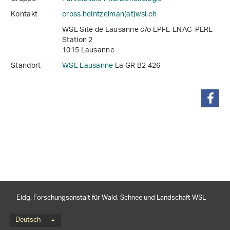
Kontakt
cross.heintzelman(at)wsl
.
ch
WSL Site de Lausanne c/o EPFL-ENAC-PERL
Station 2
1015 Lausanne
Standort
WSL Lausanne
La GR B2 426
teilen
Eidg. Forschungsanstalt für Wald, Schnee und Landschaft WSL
Sprachmenü
Deutsch