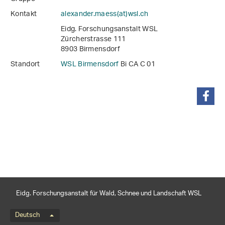
Kontakt
alexander.maess(at)wsl
.
ch
Eidg. Forschungsanstalt WSL
Zürcherstrasse 111
8903 Birmensdorf
Standort
WSL Birmensdorf
Bi CA C 01
teilen
Eidg. Forschungsanstalt für Wald, Schnee und Landschaft WSL
Sprachmenü
Deutsch