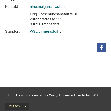
Kontakt
nino.melgar(at)wsl
.
ch
Eidg. Forschungsanstalt WSL
Zürcherstrasse 111
8903 Birmensdorf
Standort
WSL Birmensdorf
Bi
teilen
Eidg. Forschungsanstalt für Wald, Schnee und Landschaft WSL
Sprachmenü
Deutsch