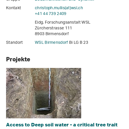
Kontakt
christoph.mullis(at)wsl
.
ch
+41 44 739 2409
Eidg. Forschungsanstalt WSL
Zürcherstrasse 111
8903 Birmensdorf
Standort
WSL Birmensdorf
Bi LG B 23
Projekte
Access to Deep soil water - a critical tree trait