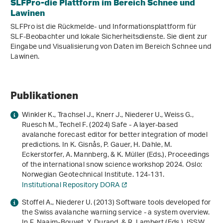
SLFPro-die Plattform im Bereich Schnee und
Lawinen
SLFPro ist die Rückmelde- und Informationsplattform für
SLF-Beobachter und lokale Sicherheitsdienste. Sie dient zur
Eingabe und Visualisierung von Daten im Bereich Schnee und
Lawinen.
Publikationen
Winkler K., Trachsel J., Knerr J., Niederer U., Weiss G.,
Ruesch M., Techel F. (2024)
Safe - A layer-based
avalanche forecast editor for better integration of model
predictions
. In K. Gisnås, P. Gauer, H. Dahle, M.
Eckerstorfer, A. Mannberg, & K. Müller (Eds.),
Proceedings
of the international snow science workshop 2024
. Oslo:
Norwegian Geotechnical Institute. 124-131.
Institutional Repository DORA
Stoffel A., Niederer U. (2013)
Software tools developed for
the Swiss avalanche warning service - a system overview
.
In F. Naaim-Bouvet, Y. Durand, & R. Lambert (Eds.),
ISSW