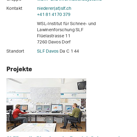
Kontakt
niederer(at)slf
.
ch
+41 81 4170 379
WSL-Institut für Schnee- und
Lawinenforschung SLF
Flüelastrasse 11
7260 Davos Dorf
Standort
SLF Davos
Da C 1 44
Projekte