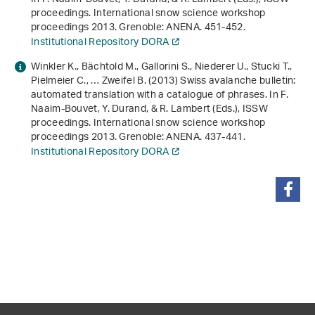
proceedings
.
International snow science workshop
proceedings 2013
. Grenoble: ANENA. 451-452.
Institutional Repository DORA
Winkler K., Bächtold M., Gallorini S., Niederer U., Stucki T.,
Pielmeier C., … Zweifel B. (2013)
Swiss avalanche bulletin:
automated translation with a catalogue of phrases
. In F.
Naaim-Bouvet, Y. Durand, & R. Lambert (Eds.),
ISSW
proceedings
.
International snow science workshop
proceedings 2013
. Grenoble: ANENA. 437-441.
Institutional Repository DORA
teilen