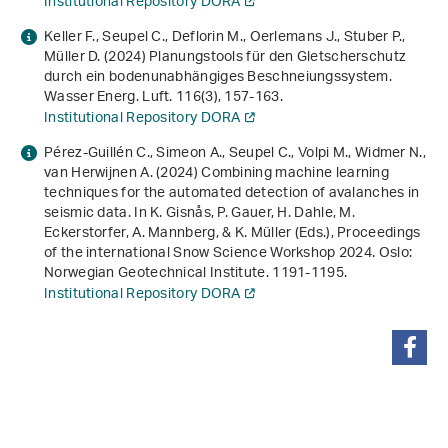
Institutional Repository DORA
Keller F., Seupel C., Deflorin M., Oerlemans J., Stuber P.,
Müller D. (2024) Planungstools für den Gletscherschutz
durch ein bodenunabhängiges Beschneiungssystem.
Wasser Energ. Luft.
116
(3), 157-163.
Institutional Repository DORA
Pérez-Guillén C., Simeon A., Seupel C., Volpi M., Widmer N.,
van Herwijnen A. (2024)
Combining machine learning
techniques for the automated detection of avalanches in
seismic data
. In K. Gisnås, P. Gauer, H. Dahle, M.
Eckerstorfer, A. Mannberg, & K. Müller (Eds.),
Proceedings
of the international Snow Science Workshop 2024
. Oslo:
Norwegian Geotechnical Institute. 1191-1195.
Institutional Repository DORA
teilen