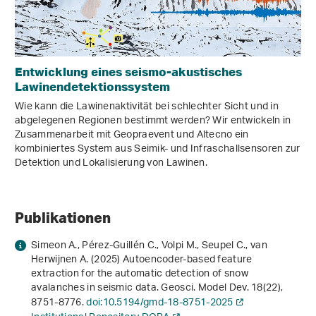
Entwicklung eines seismo-akustisches
Lawinendetektionssystem
Wie kann die Lawinenaktivität bei schlechter Sicht und in
abgelegenen Regionen bestimmt werden? Wir entwickeln in
Zusammenarbeit mit Geopraevent und Altecno ein
kombiniertes System aus Seimik- und Infraschallsensoren zur
Detektion und Lokalisierung von Lawinen.
Publikationen
Simeon A., Pérez-Guillén C., Volpi M., Seupel C., van
Herwijnen A. (2025) Autoencoder-based feature
extraction for the automatic detection of snow
avalanches in seismic data. Geosci. Model Dev.
18
(22),
8751-8776.
doi:10.5194/gmd-18-8751-2025