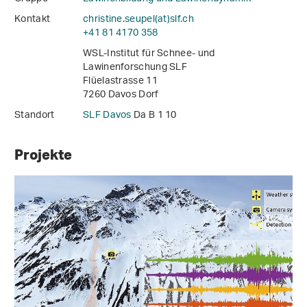
Kontakt
christine.seupel(at)slf
.
ch
+41 81 4170 358
WSL-Institut für Schnee- und
Lawinenforschung SLF
Flüelastrasse 11
7260 Davos Dorf
Standort
SLF Davos
Da B 1 10
Projekte