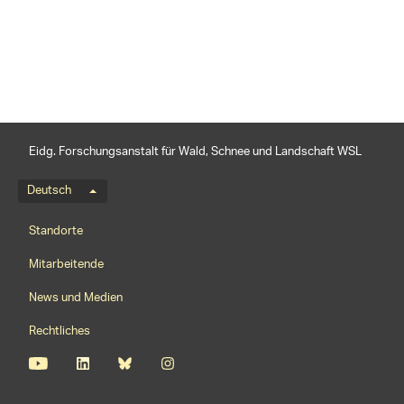
teilen
Eidg. Forschungsanstalt für Wald, Schnee und Landschaft WSL
Sprachmenü
Deutsch
Footernavigation
Standorte
Mitarbeitende
News und Medien
Rechtliches