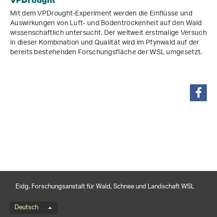
Mit dem VPDrought-Experiment werden die Einflüsse und
Auswirkungen von Luft- und Bodentrockenheit auf den Wald
wissenschaftlich untersucht. Der weltweit erstmalige Versuch
in dieser Kombination und Qualität wird im Pfynwald auf der
bereits bestehenden Forschungsfläche der WSL umgesetzt.
teilen
Eidg. Forschungsanstalt für Wald, Schnee und Landschaft WSL
Sprachmenü
Deutsch