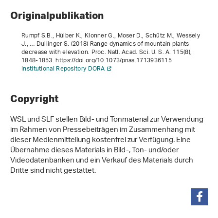
Originalpublikation
Rumpf S.B., Hülber K., Klonner G., Moser D., Schütz M., Wessely
J., … Dullinger S. (2018) Range dynamics of mountain plants
decrease with elevation. Proc. Natl. Acad. Sci. U. S. A.
115
(8),
1848-1853. https://doi.org/10.1073/pnas.1713936115
Institutional Repository DORA
Copyright
WSL und SLF stellen Bild- und Tonmaterial zur Verwendung
im Rahmen von Pressebeiträgen im Zusammenhang mit
dieser Medienmitteilung kostenfrei zur Verfügung. Eine
Übernahme dieses Materials in Bild-, Ton- und/oder
Videodatenbanken und ein Verkauf des Materials durch
Dritte sind nicht gestattet.
teilen