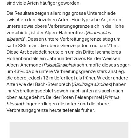
sind viele Arten häufiger geworden.
Die Resultate zeigen allerdings grosse Unterschiede
zwischen den einzelnen Arten. Eine typische Art, deren
untere sowie obere Verbreitungsgrenze sich in die Höhe
verschiebt, ist der Alpen-Hahnenfuss (
Ranunculus
alpestris
). Dessen untere Verbreitungsgrenze stieg um
satte 385 m an, die obere Grenze jedoch nur um 21 m.
Diese Art besiedelt heute ein um ein Drittel schmaleres
Höhenband als ein Jahrhundert zuvor. Bei der Weissen
Alpen-Anemone (
Pulsatilla alpina
) schrumpfte dieses sogar
um 43%, da die untere Verbreitungsgrenze stark anstieg,
die obere jedoch 12 m tiefer liegt als früher. Wieder andere
Arten wie der Bach-Steinbrech (
Saxifraga aizoides
) haben
ihr Verbreitungsgebiet sowohl nach unten als auch nach
oben ausgedehnt. Bei der Roten Felsenprimel (
Primula
hirsuta
) hingegen liegen die untere und die obere
Verbreitungsgrenze heute tiefer als früher.