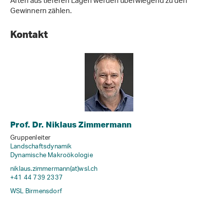
Arten aus tieferen Lagen werden überwiegend zu den
Gewinnern zählen.
Kontakt
Prof. Dr. Niklaus Zimmermann
Gruppenleiter
Landschaftsdynamik
Dynamische Makroökologie
niklaus.zimmermann(at)wsl
.
ch
+41 44 739 2337
WSL Birmensdorf