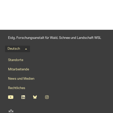
Eidg. Forschungsanstalt für Wald, Schnee und Landschaft WSL
Sprachmenü
Deutsch
Footernavigation
Standorte
Mitarbeitende
News und Medien
Rechtliches