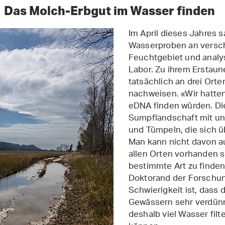
Das Molch-Erbgut im Wasser finden
Im April dieses Jahres
Wasserproben an versc
Feuchtgebiet und analy
Labor. Zu ihrem Erstau
tatsächlich an drei O
nachweisen. «Wir hatten
eDNA finden würden. Die
Sumpflandschaft mit un
und Tümpeln, die sich ü
Man kann nicht davon a
allen Orten vorhanden si
bestimmte Art zu finden»
Doktorand der Forschun
Schwierigkeit ist, dass 
Gewässern sehr verdünn
deshalb viel Wasser fil