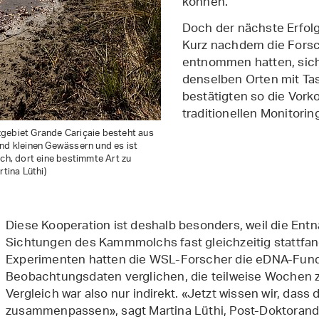
können.
Doch der nächste Erfolg 
Kurz nachdem die Fors
entnommen hatten, sich
denselben Orten mit 
bestätigten so die Vor
traditionellen Monitorin
gebiet Grande Cariçaie besteht aus
nd kleinen Gewässern und es ist
ach, dort eine bestimmte Art zu
rtina Lüthi)
Diese Kooperation ist deshalb besonders, weil die En
Sichtungen des Kammmolchs fast gleichzeitig stattfand
Experimenten hatten die WSL-Forscher die eDNA-Funde
Beobachtungsdaten verglichen, die teilweise Wochen 
Vergleich war also nur indirekt. «Jetzt wissen wir, das
zusammenpassen», sagt Martina Lüthi, Post-Doktorand