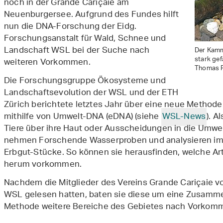
noch in der Grande Cariçaie am
Neuenburgersee. Aufgrund des Fundes hilft
nun die DNA-Forschung der Eidg.
Forschungsanstalt für Wald, Schnee und
Landschaft WSL bei der Suche nach
Der Kamm
stark gef
weiteren Vorkommen.
Thomas R
Die Forschungsgruppe Ökosysteme und
Landschaftsevolution der WSL und der ETH
Zürich berichtete letztes Jahr über eine neue Method
mithilfe von Umwelt-DNA (eDNA) (siehe
WSL-News
). 
Tiere über ihre Haut oder Ausscheidungen in die Umwe
nehmen Forschende Wasserproben und analysieren im 
Erbgut-Stücke. So können sie herausfinden, welche A
herum vorkommen.
Nachdem die Mitglieder des Vereins Grande Cariçaie 
WSL gelesen hatten, baten sie diese um eine Zusammen
Methode weitere Bereiche des Gebietes nach Vorko