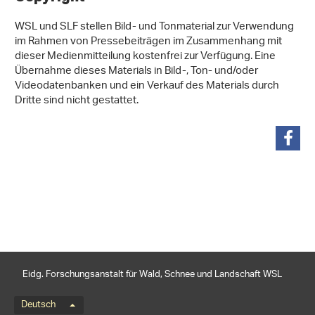
WSL und SLF stellen Bild- und Tonmaterial zur Verwendung
im Rahmen von Pressebeiträgen im Zusammenhang mit
dieser Medienmitteilung kostenfrei zur Verfügung. Eine
Übernahme dieses Materials in Bild-, Ton- und/oder
Videodatenbanken und ein Verkauf des Materials durch
Dritte sind nicht gestattet.
teilen
Eidg. Forschungsanstalt für Wald, Schnee und Landschaft WSL
Sprachmenü
Deutsch