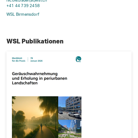
nicole.bauer(at)wsl
.
ch
+41 44 739 2458
WSL Birmensdorf
WSL Publikationen