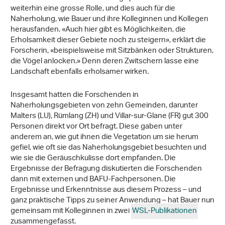
weiterhin eine grosse Rolle, und dies auch für die
Naherholung, wie Bauer und ihre Kolleginnen und Kollegen
herausfanden. «Auch hier gibt es Möglichkeiten, die
Erholsamkeit dieser Gebiete noch zu steigern», erklärt die
Forscherin, «beispielsweise mit Sitzbänken oder Strukturen,
die Vögel anlocken.» Denn deren Zwitschern lasse eine
Landschaft ebenfalls erholsamer wirken.
Insgesamt hatten die Forschenden in
Naherholungsgebieten von zehn Gemeinden, darunter
Malters (LU), Rümlang (ZH) und Villar-sur-Glane (FR) gut 300
Personen direkt vor Ort befragt. Diese gaben unter
anderem an, wie gut ihnen die Vegetation um sie herum
gefiel, wie oft sie das Naherholungsgebiet besuchten und
wie sie die Geräuschkulisse dort empfanden. Die
Ergebnisse der Befragung diskutierten die Forschenden
dann mit externen und BAFU-Fachpersonen. Die
Ergebnisse und Erkenntnisse aus diesem Prozess – und
ganz praktische Tipps zu seiner Anwendung – hat Bauer nun
gemeinsam mit Kolleginnen in zwei
WSL-Publikationen
zusammengefasst.