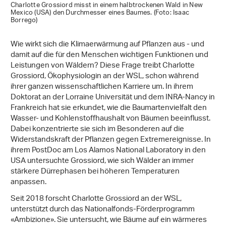
Charlotte Grossiord misst in einem halbtrockenen Wald in New
Mexico (USA) den Durchmesser eines Baumes. (Foto: Isaac
Borrego)
Wie wirkt sich die Klimaerwärmung auf Pflanzen aus - und
damit auf die für den Menschen wichtigen Funktionen und
Leistungen von Wäldern? Diese Frage treibt Charlotte
Grossiord, Ökophysiologin an der WSL, schon während
ihrer ganzen wissenschaftlichen Karriere um. In ihrem
Doktorat an der Lorraine Universität und dem INRA-Nancy in
Frankreich hat sie erkundet, wie die Baumartenvielfalt den
Wasser- und Kohlenstoffhaushalt von Bäumen beeinflusst.
Dabei konzentrierte sie sich im Besonderen auf die
Widerstandskraft der Pflanzen gegen Extremereignisse. In
ihrem PostDoc am Los Alamos National Laboratory in den
USA untersuchte Grossiord, wie sich Wälder an immer
stärkere Dürrephasen bei höheren Temperaturen
anpassen.
Seit 2018 forscht Charlotte Grossiord an der WSL,
unterstützt durch das Nationalfonds-Förderprogramm
«Ambizione». Sie untersucht, wie Bäume auf ein wärmeres