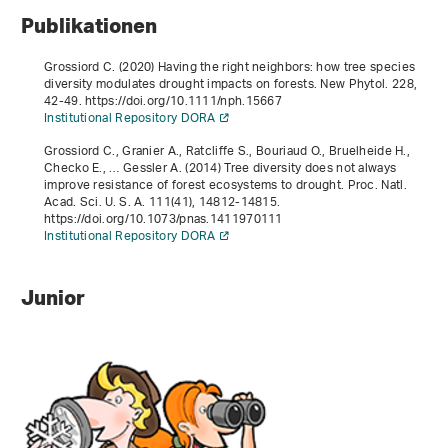
Publikationen
Grossiord C. (2020) Having the right neighbors: how tree species
diversity modulates drought impacts on forests. New Phytol.
228
,
42-49. https://doi.org/10.1111/nph.15667
Institutional Repository DORA
Grossiord C., Granier A., Ratcliffe S., Bouriaud O., Bruelheide H.,
Checko E., … Gessler A. (2014) Tree diversity does not always
improve resistance of forest ecosystems to drought. Proc. Natl.
Acad. Sci. U. S. A.
111
(41), 14812-14815.
https://doi.org/10.1073/pnas.1411970111
Institutional Repository DORA
Junior