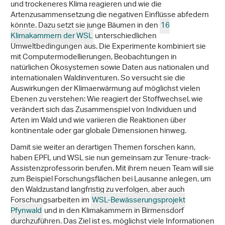
und trockeneres Klima reagieren und wie die
Artenzusammensetzung die negativen Einflüsse abfedern
könnte. Dazu setzt sie junge Bäumen in den
16
Klimakammern der WSL
unterschiedlichen
Umweltbedingungen aus. Die Experimente kombiniert sie
mit Computermodellierungen, Beobachtungen in
natürlichen Ökosystemen sowie Daten aus nationalen und
internationalen Waldinventuren. So versucht sie die
Auswirkungen der Klimaerwärmung auf möglichst vielen
Ebenen zu verstehen: Wie reagiert der Stoffwechsel, wie
verändert sich das Zusammenspiel von Individuen und
Arten im Wald und wie variieren die Reaktionen über
kontinentale oder gar globale Dimensionen hinweg.
Damit sie weiter an derartigen Themen forschen kann,
haben EPFL und WSL sie nun gemeinsam zur Tenure-track-
Assistenzprofessorin berufen. Mit ihrem neuen Team will sie
zum Beispiel Forschungsflächen bei Lausanne anlegen, um
den Waldzustand langfristig zu verfolgen, aber auch
Forschungsarbeiten im
WSL-Bewässerungsprojekt
Pfynwald
und in den Klimakammern in Birmensdorf
durchzuführen. Das Ziel ist es, möglichst viele Informationen