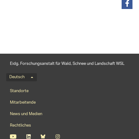
teilen
Eidg. Forschungsanstalt für Wald, Schnee und Landschaft WSL
Sprachmenü
Deutsch
Footernavigation
Standorte
Mitarbeitende
News und Medien
Rechtliches