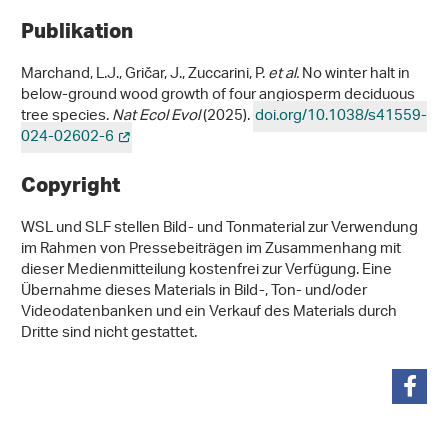
Publikation
Marchand, L.J., Gričar, J., Zuccarini, P.
et al.
No winter halt in
below-ground wood growth of four angiosperm deciduous
tree species.
Nat Ecol Evol
(2025).
doi.org/10.1038/s41559-
024-02602-6
Copyright
WSL und SLF stellen Bild- und Tonmaterial zur Verwendung
im Rahmen von Pressebeiträgen im Zusammenhang mit
dieser Medienmitteilung kostenfrei zur Verfügung. Eine
Übernahme dieses Materials in Bild-, Ton- und/oder
Videodatenbanken und ein Verkauf des Materials durch
Dritte sind nicht gestattet.
teilen