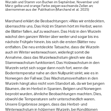
Wurzeln und Stamm von Buchen im September, November und
März; gelbe und orange Farbe zeigen wachsende Zellen an;
übernommen aus der Publikation (Marchand et al. 2025)
Marchand erklärt die Beobachtungen: «Was wir entdeckten,
überraschte uns. Das Holz im Stamm hört im Herbst, wenn
die Blätter fallen, auf zu wachsen. Das Holz in den Wurzeln
wächst den ganzen Winter über weiter und sogar bis ins
nächste Frühjahr hinein, bis sich die ersten Blätter neu
entfalten. Die neu entdeckte Tatsache, dass die Wurzeln
auch im Winter weiterwachsen, widerlegt somit die
Annahme, dass das Wurzelwachstum gleich wie das
Stammwachstum funktioniert. Das Holzwachstum in den
Wurzeln setzt sich sogar dann noch fort, wenn die
Bodentemperatur nahe an den Nullpunkt sinkt, wie es in
Norwegen der Fall war. Das Wachstumsverhalten in den
Wurzeln hängt also nicht vom Standort ab, da wir bei jungen
Bäumen, die im Herbst in Spanien, Belgien und Norwegen
beprobt wurden, ähnliche Beobachtungen machten. Dies,
obwohl die Temperaturen sehr unterschiedlich waren.
Unsere Ergebnisse zeigen, dass das Herbst- und
Winterwachstum in hölzernen Wurzeln, bei Konditionen