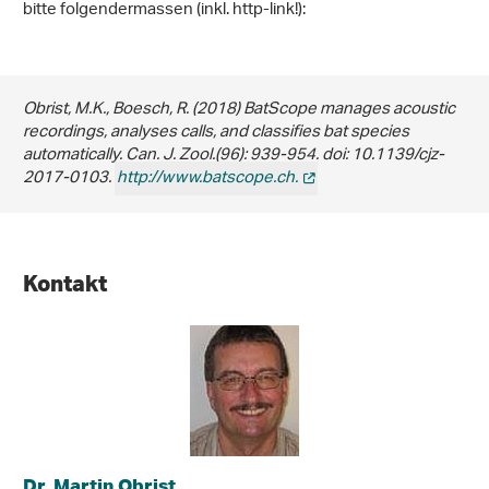
bitte folgendermassen (inkl. http-link!):
Obrist, M.K., Boesch, R. (2018) BatScope manages acoustic
recordings, analyses calls, and classifies bat species
automatically. Can. J. Zool.(96): 939-954. doi: 10.1139/cjz-
2017-0103.
http://www.batscope.ch.
Kontakt
Dr. Martin Obrist