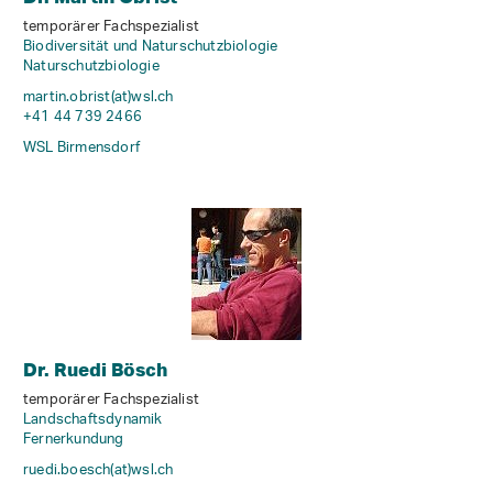
temporärer Fachspezialist
Biodiversität und Naturschutzbiologie
Naturschutzbiologie
martin.obrist(at)wsl
.
ch
+41 44 739 2466
WSL Birmensdorf
Dr. Ruedi Bösch
temporärer Fachspezialist
Landschaftsdynamik
Fernerkundung
ruedi.boesch(at)wsl
.
ch