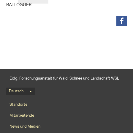
BATLOGGER
teilen
Eidg. Forschungsanstalt für Wald, Schnee und Landschaft WSL
Sprachmenü
Deutsch
Footernavigation
Standorte
Mitarbeitende
News und Medien