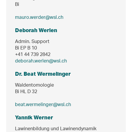
Bi
mauro.werder@wsl.ch
Deborah Werlen
Admin. Support
Bi EP B 10
+41 44 739 2842
deborah.werlen@wsl.ch
Dr. Beat Wermelinger
Waldentomologie
Bi HL D 32
beat.wermelinger@wsl.ch
Yannik Werner
Lawinenbildung und Lawinendynamik