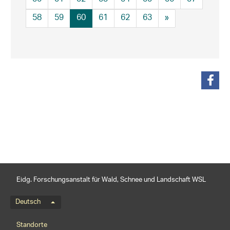
58
59
60
61
62
63
»
teilen
Eidg. Forschungsanstalt für Wald, Schnee und Landschaft WSL
Sprachmenü
Deutsch
Footernavigation
Standorte