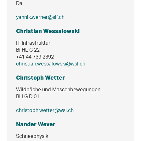
Da
yannik.werner@slf.ch
Christian Wessalowski
IT Infrastruktur
Bi HL C 22
+41 44 739 2392
christian.wessalowski@wsl.ch
Christoph Wetter
Wildbäche und Massenbewegungen
Bi LG D 01
christoph.wetter@wsl.ch
Nander Wever
Schneephysik