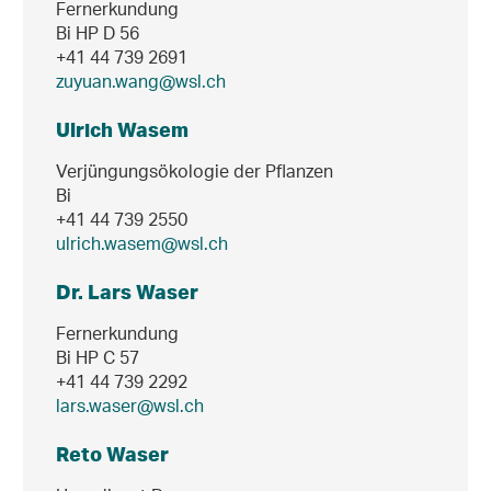
Fernerkundung
Bi HP D 56
+41 44 739 2691
zuyuan.wang@wsl.ch
Ulrich Wasem
Verjüngungsökologie der Pflanzen
Bi
+41 44 739 2550
ulrich.wasem@wsl.ch
Dr. Lars Waser
Fernerkundung
Bi HP C 57
+41 44 739 2292
lars.waser@wsl.ch
Reto Waser