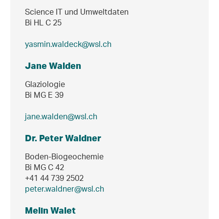
Science IT und Umweltdaten
Bi HL C 25
yasmin.waldeck@wsl.ch
Jane Walden
Glaziologie
Bi MG E 39
jane.walden@wsl.ch
Dr. Peter Waldner
Boden-Biogeochemie
Bi MG C 42
+41 44 739 2502
peter.waldner@wsl.ch
Melin Walet