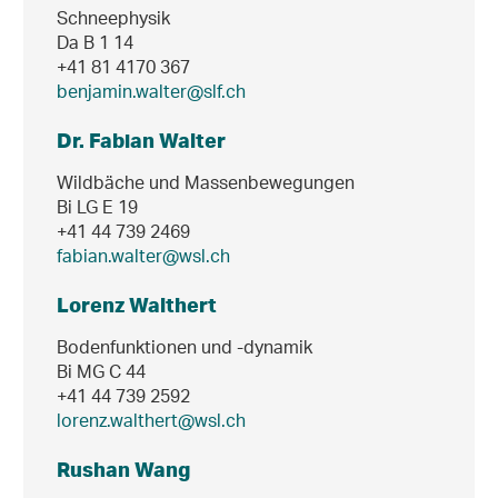
Schneephysik
Da B 1 14
+41 81 4170 367
benjamin.walter@slf.ch
Dr. Fabian Walter
Wildbäche und Massenbewegungen
Bi LG E 19
+41 44 739 2469
fabian.walter@wsl.ch
Lorenz Walthert
Bodenfunktionen und -dynamik
Bi MG C 44
+41 44 739 2592
lorenz.walthert@wsl.ch
Rushan Wang