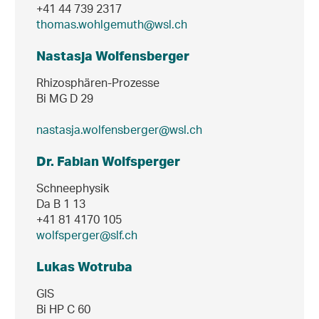
+41 44 739 2317
thomas.wohlgemuth@wsl.ch
Nastasja Wolfensberger
Rhizosphären-Prozesse
Bi MG D 29
nastasja.wolfensberger@wsl.ch
Dr. Fabian Wolfsperger
Schneephysik
Da B 1 13
+41 81 4170 105
wolfsperger@slf.ch
Lukas Wotruba
GIS
Bi HP C 60