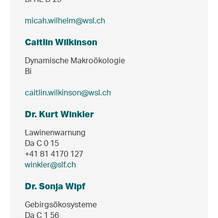
Bi HL D 29
micah.wilhelm@wsl.ch
Caitlin Wilkinson
Dynamische Makroökologie
Bi
caitlin.wilkinson@wsl.ch
Dr. Kurt Winkler
Lawinenwarnung
Da C 0 15
+41 81 4170 127
winkler@slf.ch
Dr. Sonja Wipf
Gebirgsökosysteme
Da C 1 56