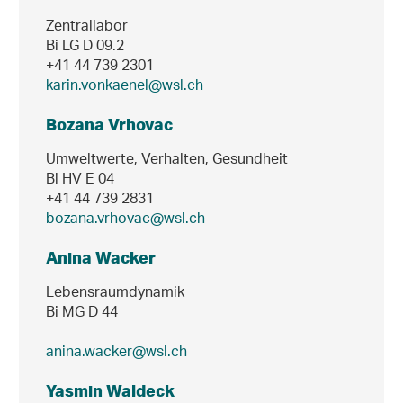
Zentrallabor
Bi LG D 09.2
+41 44 739 2301
karin.vonkaenel@wsl.ch
Bozana Vrhovac
Umweltwerte, Verhalten, Gesundheit
Bi HV E 04
+41 44 739 2831
bozana.vrhovac@wsl.ch
Anina Wacker
Lebensraumdynamik
Bi MG D 44
anina.wacker@wsl.ch
Yasmin Waldeck