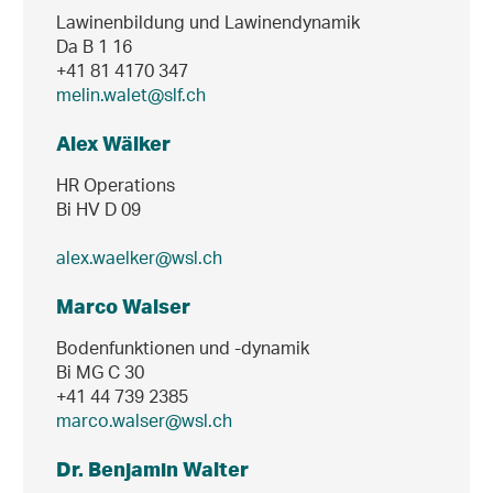
Lawinenbildung und Lawinendynamik
Da B 1 16
+41 81 4170 347
melin.walet@slf.ch
Alex Wälker
HR Operations
Bi HV D 09
alex.waelker@wsl.ch
Marco Walser
Bodenfunktionen und -dynamik
Bi MG C 30
+41 44 739 2385
marco.walser@wsl.ch
Dr. Benjamin Walter