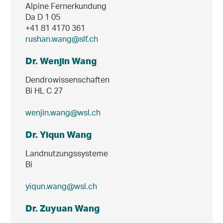
Alpine Fernerkundung
Da D 1 05
+41 81 4170 361
rushan.wang@slf.ch
Dr. Wenjin Wang
Dendrowissenschaften
Bi HL C 27
wenjin.wang@wsl.ch
Dr. Yiqun Wang
Landnutzungssysteme
Bi
yiqun.wang@wsl.ch
Dr. Zuyuan Wang