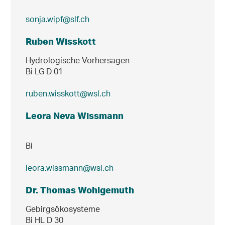
sonja.wipf@slf.ch
Ruben Wisskott
Hydrologische Vorhersagen
Bi LG D 01
ruben.wisskott@wsl.ch
Leora Neva Wissmann
Bi
leora.wissmann@wsl.ch
Dr. Thomas Wohlgemuth
Gebirgsökosysteme
Bi HL D 30