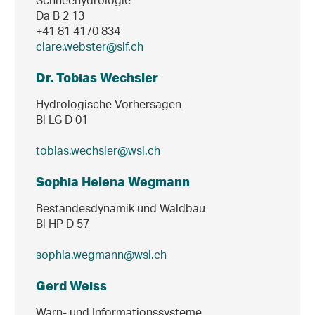
Schneehydrologie
Da B 2 13
+41 81 4170 834
clare.webster@slf.ch
Dr. Tobias Wechsler
Hydrologische Vorhersagen
Bi LG D 01
tobias.wechsler@wsl.ch
Sophia Helena Wegmann
Bestandesdynamik und Waldbau
Bi HP D 57
sophia.wegmann@wsl.ch
Gerd Weiss
Warn- und Informationssysteme