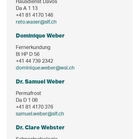
Hausdienst Davos
Da A 1 13
+41 81 4170 146
reto.waser@slf.ch
Dominique Weber
Fernerkundung
Bi HP D 56
+41 44 739 2342
dominique.weber@wsl.ch
Dr. Samuel Weber
Permafrost
Da D 1 08
+41 81 4170 376
samuel.weber@slf.ch
Dr. Clare Webster