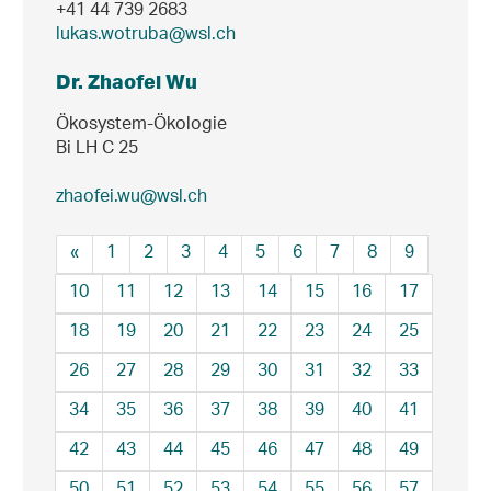
+41 44 739 2683
lukas.wotruba@wsl.ch
Dr. Zhaofei Wu
Ökosystem-Ökologie
Bi LH C 25
zhaofei.wu@wsl.ch
«
1
2
3
4
5
6
7
8
9
10
11
12
13
14
15
16
17
18
19
20
21
22
23
24
25
26
27
28
29
30
31
32
33
34
35
36
37
38
39
40
41
42
43
44
45
46
47
48
49
50
51
52
53
54
55
56
57