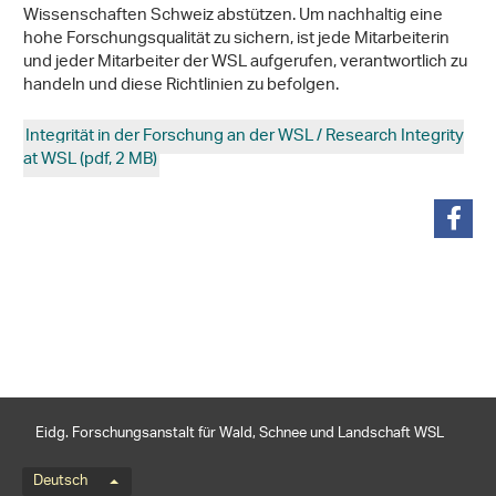
Wissenschaften Schweiz abstützen. Um nachhaltig eine
hohe Forschungsqualität zu sichern, ist jede Mitarbeiterin
und jeder Mitarbeiter der WSL aufgerufen, verantwortlich zu
handeln und diese Richtlinien zu befolgen.
Integrität in der Forschung an der WSL / Research Integrity
at WSL (pdf, 2 MB)
teilen
Eidg. Forschungsanstalt für Wald, Schnee und Landschaft WSL
Sprachmenü
Deutsch