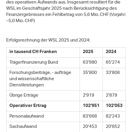
des operativen Aufwands aus. Insgesamt resultiert für die
WSL im Geschäftsjahr 2025 nach Berücksichtigung des
Finanzergebnisses ein Fehlbetrag von 5,6 Mio. CHF (Vorjahr:
–5,0 Mio. CHF)
Erfolgsrechnung der WSL 2025 und 2024:
in tausend CH Franken
2025
2024
Trägerfinanzierung Bund
63'980
65'274
Forschungsbeiträge, - aufträge
35'800
33'806
und wissenschaftliche
Dienstleistungen
Übrige Erträge
2'919
2'879
Operativer Ertrag
102'951
102'053
Personalaufwand
83'668
82'243
Sachaufwand
20'453
20'852