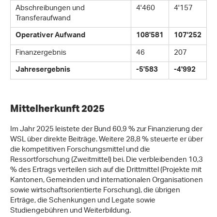
Abschreibungen und
4'460
4'157
Transferaufwand
Operativer Aufwand
108'581
107'252
Finanzergebnis
46
207
Jahresergebnis
-5'583
-4'992
Mittelherkunft 2025
Im Jahr 2025 leistete der Bund 60,9 % zur Finanzierung der
WSL über direkte Beiträge. Weitere 28,8 % steuerte er über
die kompetitiven Forschungsmittel und die
Ressortforschung (Zweitmittel) bei. Die verbleibenden 10,3
% des Ertrags verteilen sich auf die Drittmittel (Projekte mit
Kantonen, Gemeinden und internationalen Organisationen
sowie wirtschaftsorientierte Forschung), die übrigen
Erträge, die Schenkungen und Legate sowie
Studiengebühren und Weiterbildung.