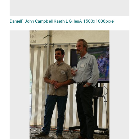
DanielF John Campbell KaethiL GillesA 1500x1000pixel