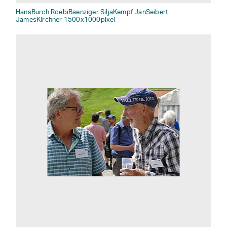
HansBurch RoebiBaenziger SiljaKempf JanSeibert
JamesKirchner 1500x1000pixel