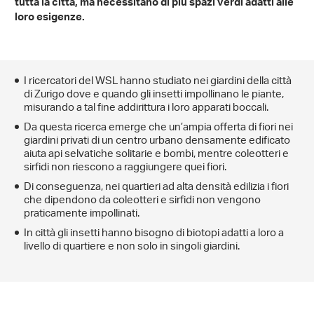
tutta la città, ma necessitano di più spazi verdi adatti alle
loro esigenze.
I ricercatori del WSL hanno studiato nei giardini della città
di Zurigo dove e quando gli insetti impollinano le piante,
misurando a tal fine addirittura i loro apparati boccali.
Da questa ricerca emerge che un’ampia offerta di fiori nei
giardini privati di un centro urbano densamente edificato
aiuta api selvatiche solitarie e bombi, mentre coleotteri e
sirfidi non riescono a raggiungere quei fiori.
Di conseguenza, nei quartieri ad alta densità edilizia i fiori
che dipendono da coleotteri e sirfidi non vengono
praticamente impollinati.
In città gli insetti hanno bisogno di biotopi adatti a loro a
livello di quartiere e non solo in singoli giardini.