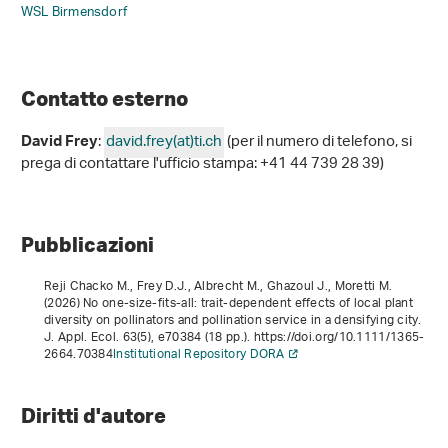
WSL Birmensdorf
Contatto esterno
:
david.frey(at)ti
.
ch
(per il numero di telefono, si
David Frey
prega di contattare l'ufficio stampa: +41 44 739 28 39)
Pubblicazioni
Reji Chacko M., Frey D.J., Albrecht M., Ghazoul J., Moretti M.
(2026) No one‐size‐fits‐all: trait‐dependent effects of local plant
diversity on pollinators and pollination service in a densifying city.
J. Appl. Ecol.
63
(5), e70384 (18 pp.). https://doi.org/10.1111/1365-
2664.70384
Institutional Repository DORA
Diritti d'autore