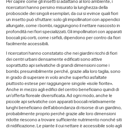
Per capire come gli insetti si adattano al loro ambiente, i
ricercatori hanno persino misurato la lunghezza della
proboscide dei singoli esemplari, da cui si evince quali fiori
un insetto può sfruttare: solo gli impollinatori con appendici
allungate, come i bombi, raggiungono il nettare nascosto in
profondità nei fiori specializzati. Gli impollinatori con apparati
boccali più corti, come i sirfidi, dipendono per contro da fiori
facilmente accessibili.
I ricercatori hanno constatato che nei giardini ricchi di fiori
dei centri urbani densamente edificati sono attive
soprattutto api selvatiche di grandi dimensioni come i
bombi, presumibilmente perché, grazie alla loro taglia, sono
in grado di superare in volo anche superfici asfaltate
piuttosto estese per raggiungere singole «isole fiorite».
Anche in mezzo agli edifici del centro beneficiano quindi di
un’offerta floreale diversificata. Ad ogni modo, anche le
piccole api selvatiche con apparati boccali relativamente
lunghi beneficiano dell’abbondanza di risorse di un giardino,
probabilmente proprio perché grazie alle loro dimensioni
ridotte riescono a trovare sufficiente nutrimento nonché siti
di nidificazione. Le piante il cui nettare è accessibile solo agli