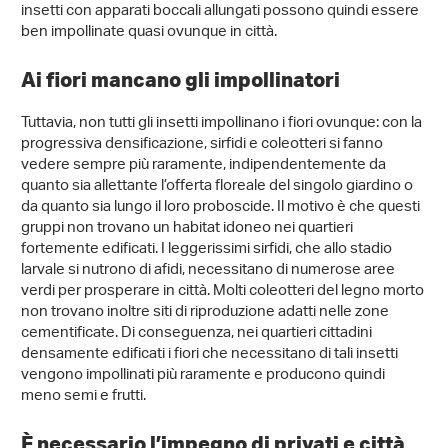
insetti con apparati boccali allungati possono quindi essere
ben impollinate quasi ovunque in città.
Ai fiori mancano gli impollinatori
Tuttavia, non tutti gli insetti impollinano i fiori ovunque: con la
progressiva densificazione, sirfidi e coleotteri si fanno
vedere sempre più raramente, indipendentemente da
quanto sia allettante l’offerta floreale del singolo giardino o
da quanto sia lungo il loro proboscide. Il motivo è che questi
gruppi non trovano un habitat idoneo nei quartieri
fortemente edificati. I leggerissimi sirfidi, che allo stadio
larvale si nutrono di afidi, necessitano di numerose aree
verdi per prosperare in città. Molti coleotteri del legno morto
non trovano inoltre siti di riproduzione adatti nelle zone
cementificate. Di conseguenza, nei quartieri cittadini
densamente edificati i fiori che necessitano di tali insetti
vengono impollinati più raramente e producono quindi
meno semi e frutti.
È necessario l’impegno di privati e città