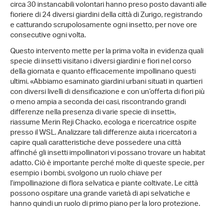
circa 30 instancabili volontari hanno preso posto davanti alle
fioriere di 24 diversi giardini della città di Zurigo, registrando
e catturando scrupolosamente ogni insetto, per nove ore
consecutive ogni volta.
Questo intervento mette per la prima volta in evidenza quali
specie di insetti visitano i diversi giardini e fiori nel corso
della giornata e quanto efficacemente impollinano questi
ultimi. «Abbiamo esaminato giardini urbani situati in quartieri
con diversi livelli di densificazione e con un’offerta di fiori più
o meno ampia a seconda dei casi, riscontrando grandi
differenze nella presenza di varie specie di insetti»,
riassume Merin Reji Chacko, ecologa e ricercatrice ospite
presso il WSL. Analizzare tali differenze aiuta i ricercatori a
capire quali caratteristiche deve possedere una città
affinché gli insetti impollinatori vi possano trovare un habitat
adatto. Ciò è importante perché molte di queste specie, per
esempio i bombi, svolgono un ruolo chiave per
l’impollinazione di flora selvatica e piante coltivate. Le città
possono ospitare una grande varietà di api selvatiche e
hanno quindi un ruolo di primo piano per la loro protezione.