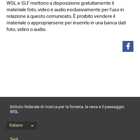
WSL e SLF mettono a disposizione gratuitamente il
materiale foto, video e audio esclusivamente per l’uso in
relazione a questo comunicato. È proibito vendere il
materiale o appropriarsene per inserirlo in una banca dati
foto, video o audio.
condividi
Istituto federale di ricerca per la foresta, la neve e il paesaggio
WSL
Menu della lingua
Italiano
Footernavigation
Sedi