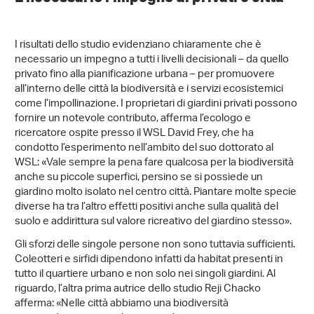
I risultati dello studio evidenziano chiaramente che è
necessario un impegno a tutti i livelli decisionali – da quello
privato fino alla pianificazione urbana – per promuovere
all’interno delle città la biodiversità e i servizi ecosistemici
come l’impollinazione. I proprietari di giardini privati possono
fornire un notevole contributo, afferma l’ecologo e
ricercatore ospite presso il WSL David Frey, che ha
condotto l’esperimento nell’ambito del suo dottorato al
WSL: «Vale sempre la pena fare qualcosa per la biodiversità
anche su piccole superfici, persino se si possiede un
giardino molto isolato nel centro città. Piantare molte specie
diverse ha tra l’altro effetti positivi anche sulla qualità del
suolo e addirittura sul valore ricreativo del giardino stesso».
Gli sforzi delle singole persone non sono tuttavia sufficienti.
Coleotteri e sirfidi dipendono infatti da habitat presenti in
tutto il quartiere urbano e non solo nei singoli giardini. Al
riguardo, l’altra prima autrice dello studio Reji Chacko
afferma: «Nelle città abbiamo una biodiversità