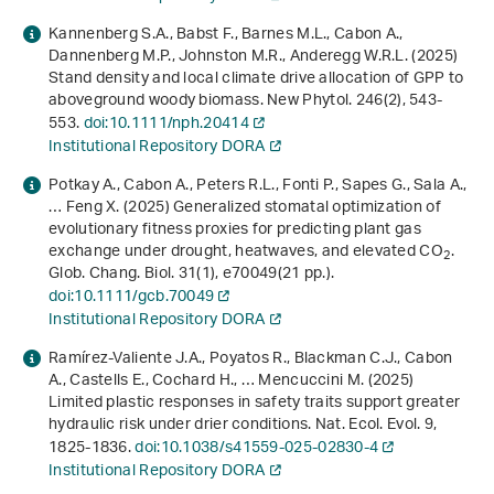
Kannenberg S.A., Babst F., Barnes M.L., Cabon A.,
Dannenberg M.P., Johnston M.R., Anderegg W.R.L. (2025)
Stand density and local climate drive allocation of GPP to
aboveground woody biomass. New Phytol.
246
(2), 543-
553.
doi:10.1111/nph.20414
Institutional Repository DORA
Potkay A., Cabon A., Peters R.L., Fonti P., Sapes G., Sala A.,
… Feng X. (2025) Generalized stomatal optimization of
evolutionary fitness proxies for predicting plant gas
exchange under drought, heatwaves, and elevated CO
.
2
Glob. Chang. Biol.
31
(1), e70049(21 pp.).
doi:10.1111/gcb.70049
Institutional Repository DORA
Ramírez-Valiente J.A., Poyatos R., Blackman C.J., Cabon
A., Castells E., Cochard H., … Mencuccini M. (2025)
Limited plastic responses in safety traits support greater
hydraulic risk under drier conditions. Nat. Ecol. Evol.
9
,
1825-1836.
doi:10.1038/s41559-025-02830-4
Institutional Repository DORA