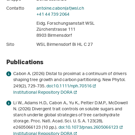
Contatto
antoine.cabon(at)wsl
.
ch
+41 44 739 2064
Eidg. Forschungsanstalt WSL
Zürcherstrasse 111
8903 Birmensdorf
Sito
WSL Birmensdorf Bi HL C 27
Publications
Cabon A. (2026) Distal to proximal: a continuum of drivers
shaping tree growth and carbon partitioning. New Phytol.
249
(2), 729-735.
doi:10.1111/nph.70516
Institutional Repository DORA
Li W., Adams H.D., Cabon A., Yu K., Peltier D.M.P., McDowell
N. (2026) Divergent trait controls on soluble sugars and
starch underlie global strategies of tree carbohydrate
storage. Proc. Natl. Acad. Sci. U. S. A.
123
(28),
e2605066123 (10 pp.).
doi:10.1073/pnas.2605066123
Institutional Repository DORA