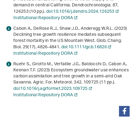
demand in central California. Dendrochronologia.
87
,
126253 (10 pp.).
doi:10.1016/j.dendro.2024.126253
Institutional Repository DORA
Cabon A., DeRose R.J., Shaw J.D., Anderegg W.R.L. (2023)
Declining tree growth resilience mediates subsequent
forest mortality in the US Mountain West. Glob. Chang.
Biol.
29
(17), 4826-4841.
doi:10.1111/gcb.16826
Institutional Repository DORA
Ruehr S., Girotto M., Verfaillie J.G., Baldocchi D., Cabon A.,
Keenan T.F. (2023) Ecosystem groundwater use enhances
carbon assimilation and tree growth in a semi-arid Oak
Savanna. Agric. For. Meteorol.
342
, 109725 (11 pp.).
doi:10.1016/j.agrformet.2023.109725
Institutional Repository DORA
condividi