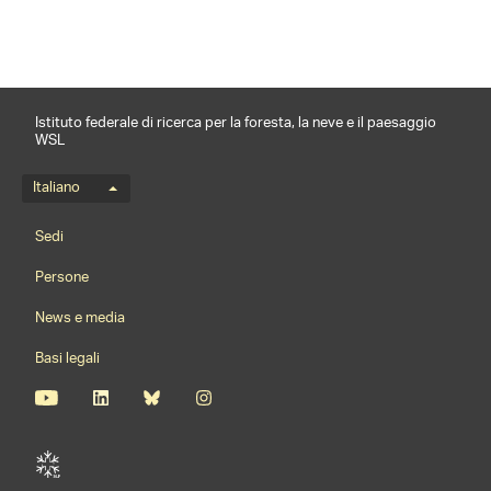
Istituto federale di ricerca per la foresta, la neve e il paesaggio
WSL
Menu della lingua
Italiano
Footernavigation
Sedi
Persone
News e media
Basi legali