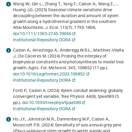
Wang W., Qin L., Zhang T., Yang F., Cabon A., Wang Z., …
Huang J.G. (2025) Seasonal climate variations drive
decoupling between the duration and amount of xylem
growth along a hydrothermal gradient in the southern
Altai Mountains. J. Ecol.
113
(7), 1793-1806.
doi:10.1111/1365-2745.70066
Institutional Repository DORA
Cabon A., Ameztegui A., Anderegg W.R.L., Martínez-Vilalta
J., De Cáceres M. (2024) Probing the interplay of
biophysical constraints and photosynthesis to model tree
growth. Agric. For. Meteorol.
345
, 109852 (11 pp.).
doi:10.1016/j.agrformet.2023.109852
Institutional Repository DORA
Fonti P., Cabon A. (2024) Xylem conduit widening: globally
convergent yet variable. Tree Physiol.
44
(8), tpae089 (5
pp.).
doi:10.1093/treephys/tpae089
Institutional Repository DORA
Ho J.Y., Johnston M.R., Dannenberg M.P., Cabon A.,
Moorcroft P.R. (2024) Sensitivity of sub-annual grey pine
(
Pinus sabiniana
) stem growth to water supply and