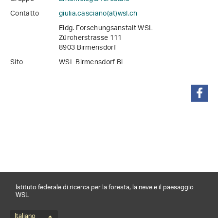
Contatto
giulia.casciano(at)wsl
.
ch
Eidg. Forschungsanstalt WSL
Zürcherstrasse 111
8903 Birmensdorf
Sito
WSL Birmensdorf Bi
condividi
Istituto federale di ricerca per la foresta, la neve e il paesaggio
WSL
Italiano