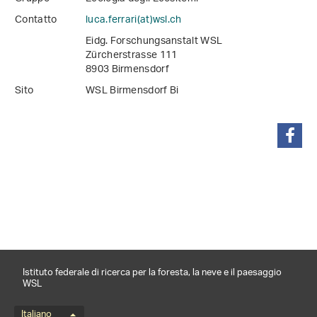
Contatto
luca.ferrari(at)wsl
.
ch
Eidg. Forschungsanstalt WSL
Zürcherstrasse 111
8903 Birmensdorf
Sito
WSL Birmensdorf Bi
condividi
Istituto federale di ricerca per la foresta, la neve e il paesaggio
WSL
Italiano