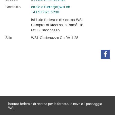
Contatto
daniela.furrer(at)wsl
.
ch
+41 91 821 5230
Istituto federale di ricerca WSL
Campus di Ricerca, a Ramél 18
6593 Cadenazzo
Sito
WSL Cadenazzo Ca RA 1 28
condividi
Istituto federale di ricerca per la foresta, la neve e il paesaggio
WSL